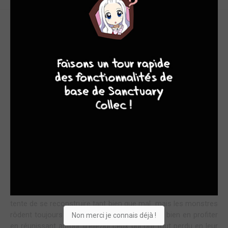
THE DEVIL YOU KNOW....
9
8
9
8
Delcourt
relance à nouveau la série d'albums du
B.P.R.D.
au
tome 1 pour bien marquer le passage au nouveau cycle
imaginé par Mike Mignola et Scott Allie...un cycle qui est en
fait le dernier car les aventures des membres du Bureau de
Recherche et de Défense sur le Paranormal ont pris fin aux
Etats-Unis en avril 2019. Il ne reste donc que 15 épisodes,
dont 10 sont compilés dans le volume qui vient de sortir,
Un
Mal bien connu
.
La longue saga de
L'Enfer sur Terre
s'est terminée sur la
victoire du B.P.R.D. et la défaite de l'Ogdru Jahad. Mais il ne
s'agit pas d'une fin heureuse, loin de là...car il y a encore de
nombreuses menaces sur cette Terre dévastée. La société
tente de se reconstruire tant bien que mal...mais les monstres
rôdent toujours et le démon Varvara compte bien en profiter
Non merci je connais déjà !
en réunissant autour d'elle/lui ceux qui ont tout perdu en leur