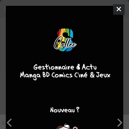
8
Critique de
B.P.R.D. - Un Mal bien
connu #1
par
Le Doc
le dim. 7 juil. 2019
STAFF
Rédiger une critique
Critique de
B.P.R.D. - Un Mal bien connu #1