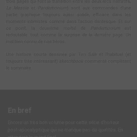
trois pages qui font la transition entre les deux arcs narratifs,
Le Messie
et
Pandemonium
) sont aux commandes d'une
partie graphique toujours aussi solide, efficace dans les
moments intimistes comme dans l'action dantesque. Et sur
ce point, la deuxième moitié de
Pandemonium
est
redoutable...tout comme la surprise de la dernière page. Un
mal bien connu de nos héros...
Une histoire courte dessinée par Tim Sale et l'habituel (et
toujours très intéressant)
sketchbook
commenté complètent
le sommaire.
En bref
Encore un très bon volume pour cette série d'horreur
post-apocalyptique qui ne manque pas de qualités. En