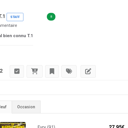
T.1
8
STAFF
mentaire
Mal bien connu T.1
#2
euf
Occasion
27,95€
Evry (91)