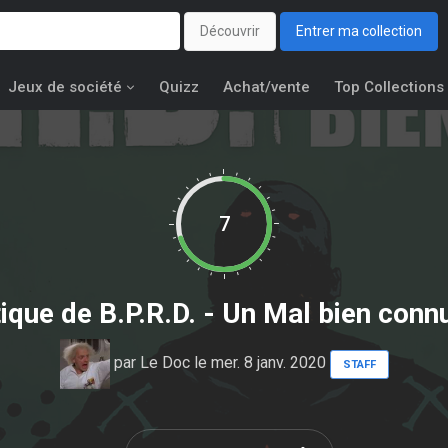
Découvrir
Entrer ma collection
Jeux de société
Quizz
Achat/vente
Top Collections
7
tique de
B.P.R.D. - Un Mal bien conn
par
Le Doc
le mer. 8 janv. 2020
STAFF