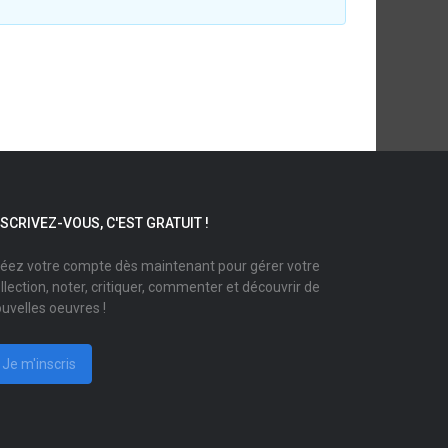
NSCRIVEZ-VOUS, C'EST GRATUIT !
éez votre compte dès maintenant pour gérer votre
llection, noter, critiquer, commenter et découvrir de
uvelles oeuvres !
Je m'inscris