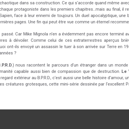
tôt chaotique dans sa construction. Ce qui s'accorde quand même ave
chaque protagoniste dans les premiers chapitres...mais au final, il re
 Sapien, face à leur ennemi de toujours. Un duel apocalyptique, une
ernières pages. Une fin qui peut être vue comme un éternel recommenc
e passé. Car Mike Mignola n'en a évidemment pas encore terminé avec 
ères à dévoiler. Comme celui de ces extraterrestres aperçus bri
uoi ont-ils envoyé un assassin le tuer à son arrivée sur Terre en 19
 années ?
P.R.D.
) nous racontent le parcours d'un étranger dans un monde 
e humanité capable aussi bien de compassion que de destruction.
Le 
regard extérieur au B.P.R.D., c'est aussi une belle histoire d'amour, 
es créatures grotesques, cette mini-série dessinée par l'excellen