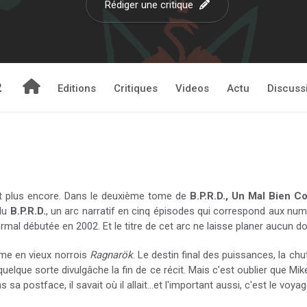
Rédiger une critique
2
Editions
Critiques
Videos
Actu
Discuss
rie et plus encore. Dans le deuxième tome de
B.P.R.D., Un Mal Bien C
 du
B.P.R.D.
, un arc narratif en cinq épisodes qui correspond aux nu
al débutée en 2002. Et le titre de cet arc ne laisse planer aucun do
me en vieux norrois
Ragnarök
. Le destin final des puissances, la ch
quelque sorte divulgâche la fin de ce récit. Mais c'est oublier que Mi
a postface, il savait où il allait...et l'important aussi, c'est le voyag