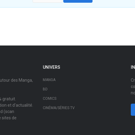
UNIVERS
I
autour des Manga,
MANGA
Cr
co
BD
no
 gratuit.
COMICS
on et d'actualité.
CINÉMA/SÉRIES TV
ad (scan
 sites de