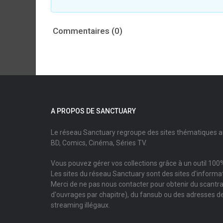
Commentaires (0)
A PROPOS DE SANCTUARY
Le réseau Sanctuary regroupe des sites thématiques 
BD, Comics, Cinéma, Séries TV.
Vous pouvez gérer vos collections grâce à un outil 100%
Les sites du réseau Sanctuary sont des sites d'informati
Merci de ne pas nous contacter pour obtenir du scantr
d'ouvrages par chapitre), du fansub ou des adresses de
streaming illégaux.