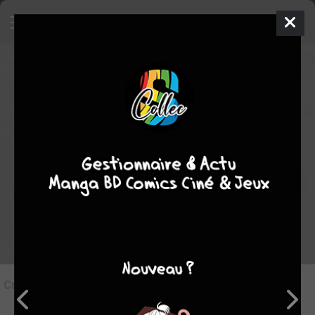
8
Critique de
Les Fugitifs #1
par
Auray
le dim. 26 janv. 2020
STAFF
Rédiger une critique
Critique de
Les Fugitifs #1