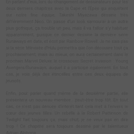
En parlant d'eux, lors du changement de dessinateurs pour les
deux derniers chapitres avec la Cape et l'Épée qui enquêtent
sur notre fine équipe, Takeshi Miyazawa dessine très
différemment Nico. On passe d'un look samouraï à un autre
plus gothique, ça trouble un peu, mais il va falloir s'y habituer
apparemment, puisque ce dernier dessine la dernière série
Runaways en date, et écrit par Rainbow Rowell. Je ne sais pas
si la série télévisée d'Hulu permettra que l'on découvre tout ça
prochainement, mais au mieux, on aura certainement dans le
prochain Marvel Deluxe le crossover Secret Invasion : Young
Avengers/Runaways, auquel il a participé également. En tout
cas, je vois déjà des étincelles entre ces deux équipes de
jeunots.
Enfin, pour parler quand même de la deuxième partie, elle
présentera un nouveau membre... peut-être trop tôt. En tout
cas, ce n'est pas dénuée d'intérêt tant cela met à l'envers le
cœur des jeunes filles. Un rebelle à la Robert Pattinson de
Twilight fait toujours ça, mais chut, je ne veux pas en dire
trop ! Ce chapitre sera toujours dessiné par le talentueux
Adrian Alphona.