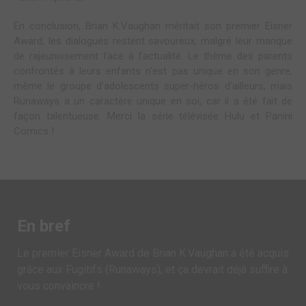
En conclusion, Brian K.Vaughan méritait son premier Eisner
Award, les dialogues restent savoureux, malgré leur manque
de rajeunissement face à l'actualité. Le thème des parents
confrontés à leurs enfants n'est pas unique en son genre,
même le groupe d'adolescents super-héros d'ailleurs, mais
Runaways a un caractère unique en soi, car il a été fait de
façon talentueuse. Merci la série télévisée Hulu et Panini
Comics !
En bref
Le premier Eisner Award de Brian K.Vaughan a été acquis
grâce aux Fugitifs (Runaways), et ça devrait déjà suffire à
vous convaincre !