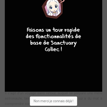
COMMENT SE DIRE ADIEU
7
8
8
10
Dans cette longue, dense et inventive BD, les auteurs
évoquent plusieurs thématiques qu’ils lient d’une histoire entre
une mère et son fils.
Dans un monde post-apocalyptique, quelques centaines de
millions de rescapés n’occupent qu’une infinitésimale partie
d’une planète détruite par les huit géants de nos errements :
pollution, maladies, surconsommation, vanité, guerre etc.
Réorganisés en cités-états, protégés de l’extérieur, en voie
d’extinction, il reste pour partie d’entre eux le rêve de l’espace
; Rêve de colonisation et de reconstruction ailleurs d’une
société meilleure.
Il s’agit d’un voyage sans retour, auquel se prépare une mère
astronaute, laissant au sol son fils orphelin, qui a du mal à
Non merci je connais déjà !
comprendre son choix.