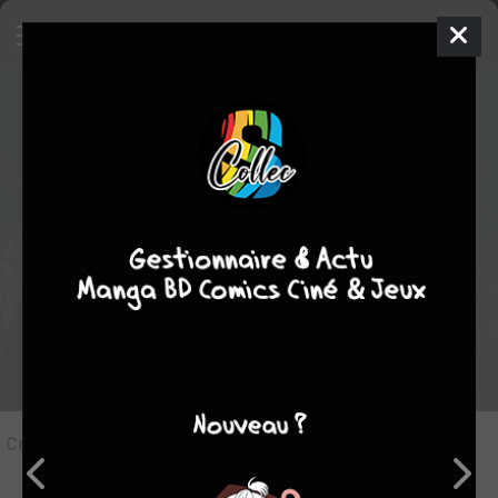
7
Critique de
Soon
par
vedge
le sam. 29 févr. 2020
STAFF
Rédiger une critique
Critique de
Soon