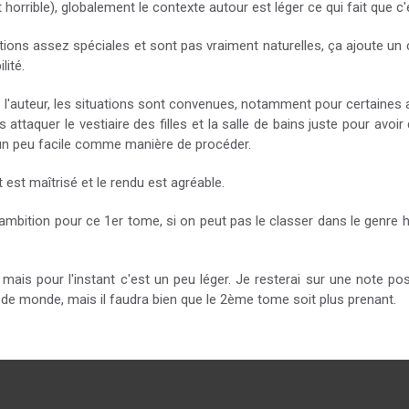
 horrible), globalement le contexte autour est léger ce qui fait que c
ons assez spéciales et sont pas vraiment naturelles, ça ajoute un c
lité.
hez l'auteur, les situations sont convenues, notamment pour certaines 
s attaquer le vestiaire des filles et la salle de bains juste pour av
 un peu facile comme manière de procéder.
t est maîtrisé et le rendu est agréable.
mbition pour ce 1er tome, si on peut pas le classer dans le genre ho
r mais pour l'instant c'est un peu léger. Je resterai sur une note po
 de monde, mais il faudra bien que le 2ème tome soit plus prenant.