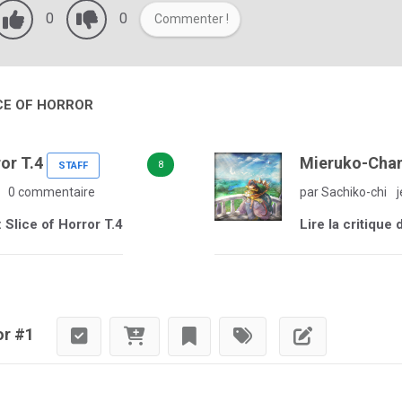
0
0
Commenter !
ICE OF HORROR
or T.4
Mieruko-Chan 
8
STAFF
0 commentaire
par Sachiko-chi
j
 Slice of Horror T.4
Lire la critique
or #1