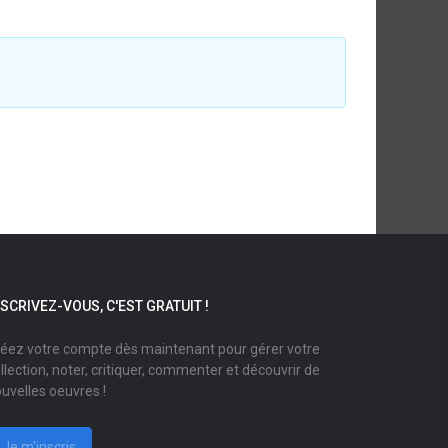
NSCRIVEZ-VOUS, C'EST GRATUIT !
éez votre compte dès maintenant pour gérer votre
llection, noter, critiquer, commenter et découvrir de
uvelles oeuvres !
Je m'inscris