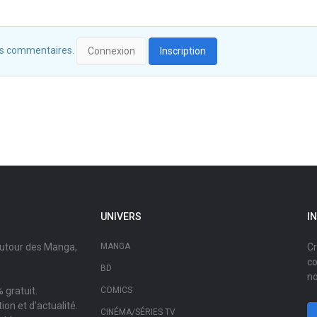
 des commentaires.
Connexion
Inscription
UNIVERS
I
autour des Manga,
MANGA
Cr
co
BD
no
 gratuit.
COMICS
on et d'actualité.
CINÉMA/SÉRIES TV