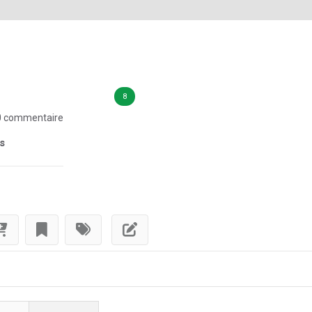
8
 commentaire
is