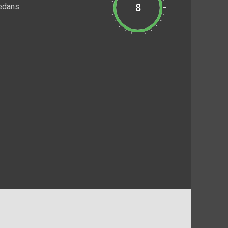
edans.
8