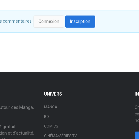
 des commentaires.
Connexion
Inscription
UNIVERS
I
autour des Manga,
MANGA
Cr
co
BD
no
 gratuit.
COMICS
on et d'actualité.
CINÉMA/SÉRIES TV