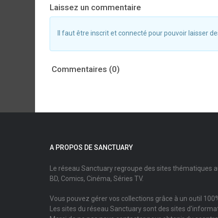
Laissez un commentaire
Il faut être inscrit et connecté pour pouvoir laisser
Commentaires (0)
A PROPOS DE SANCTUARY
Le réseau Sanctuary regroupe des sites thématiques 
BD, Comics, Cinéma, Séries TV.
Vous pouvez gérer vos collections grâce à un outil 100%
Les sites du réseau Sanctuary sont des sites d'informati