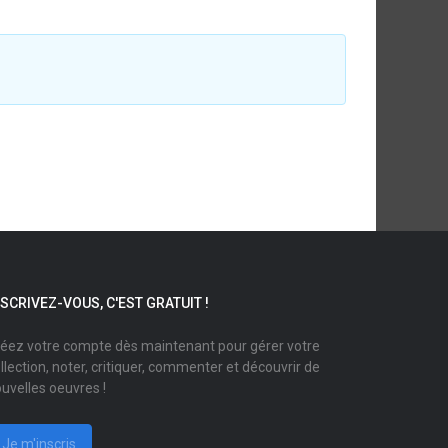
NSCRIVEZ-VOUS, C'EST GRATUIT !
éez votre compte dès maintenant pour gérer votre
llection, noter, critiquer, commenter et découvrir de
uvelles oeuvres !
Je m'inscris