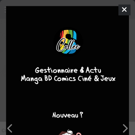
6
Critique de
Marvel-Verse - Wanda
& La Vision
par
Auray
le lun. 22 févr. 2021
STAFF
Rédiger une critique
Critique de
Marvel-Verse - Wanda & La Vision