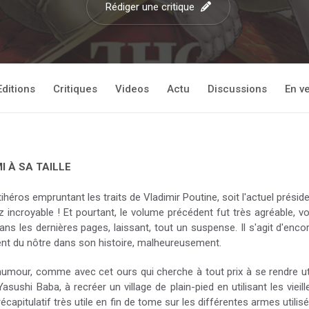
Rédiger une critique
Editions
Critiques
Videos
Actu
Discussions
En v
I À SA TAILLE
antihéros empruntant les traits de Vladimir Poutine, soit l'actuel pré
incroyable ! Et pourtant, le volume précédent fut très agréable, v
dans les dernières pages, laissant, tout un suspense. Il s'agit d'e
rent du nôtre dans son histoire, malheureusement.
mour, comme avec cet ours qui cherche à tout prix à se rendre uti
sushi Baba, à recréer un village de plain-pied en utilisant les vieil
récapitulatif très utile en fin de tome sur les différentes armes util