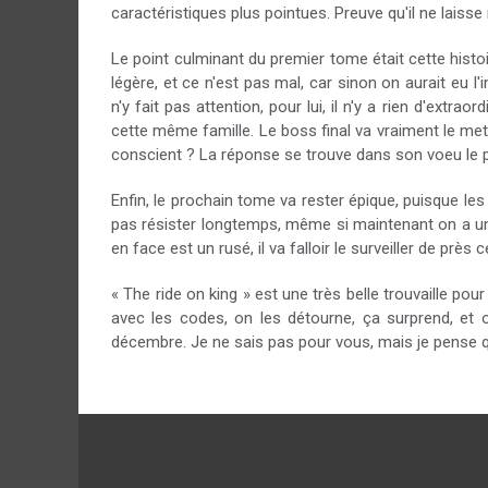
caractéristiques plus pointues. Preuve qu'il ne laisse r
Le point culminant du premier tome était cette histoir
légère, et ce n'est pas mal, car sinon on aurait eu
n'y fait pas attention, pour lui, il n'y a rien d'ext
cette même famille. Le boss final va vraiment le mettr
conscient ? La réponse se trouve dans son voeu le plu
Enfin, le prochain tome va rester épique, puisque le
pas résister longtemps, même si maintenant on a un
en face est un rusé, il va falloir le surveiller de pr
« The ride on king » est une très belle trouvaille pou
avec les codes, on les détourne, ça surprend, et 
décembre. Je ne sais pas pour vous, mais je pense qu'