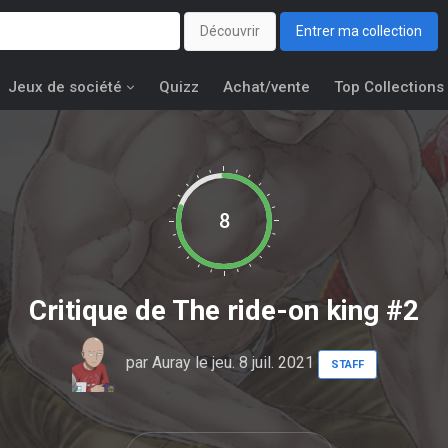
Découvrir
Entrer ma collection
Jeux de société
Quizz
Achat/vente
Top Collections
8
Critique de
The ride-on king #2
par
Auray
le jeu. 8 juil. 2021
STAFF