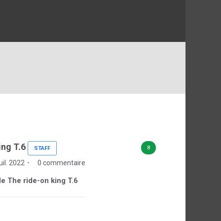
ing T.6
8
STAFF
juil. 2022
0 commentaire
 de The ride-on king T.6