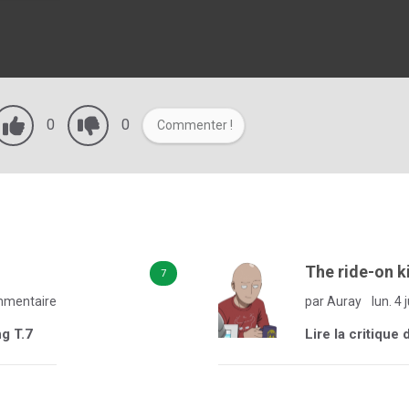
0
0
Commenter !
The ride-on k
7
mmentaire
par Auray
lun. 4 
ng T.7
Lire la critique