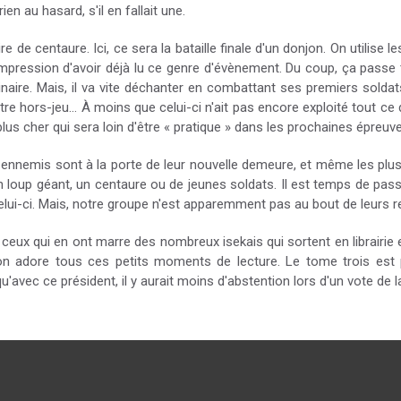
ien au hasard, s'il en fallait une.
e de centaure. Ici, ce sera la bataille finale d'un donjon. On utilise
 l'impression d'avoir déjà lu ce genre d'évènement. Du coup, ça pas
raordinaire. Mais, il va vite déchanter en combattant ses premiers s
e hors-jeu... À moins que celui-ci n'ait pas encore exploité tout ce do
s cher qui sera loin d'être « pratique » dans les prochaines épreuve
s ennemis sont à la porte de leur nouvelle demeure, et même les plu
 loup géant, un centaure ou de jeunes soldats. Il est temps de pas
ès celui-ci. Mais, notre groupe n'est apparemment pas au bout de leurs 
r ceux qui en ont marre des nombreux isekais qui sortent en librairie 
on adore tous ces petits moments de lecture. Le tome trois est 
avec ce président, il y aurait moins d'abstention lors d'un vote de l