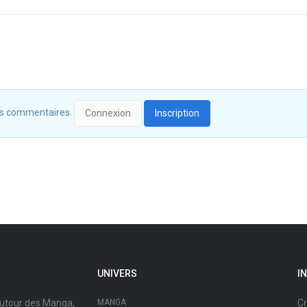
 des commentaires.
Connexion
Inscription
UNIVERS
I
autour des Manga,
MANGA
Cr