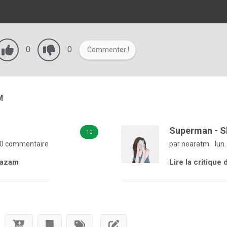
0
0
Commenter !
M
Superman - 
10
0 commentaire
par nearatm
lun.
Shazam
Lire la critiqu