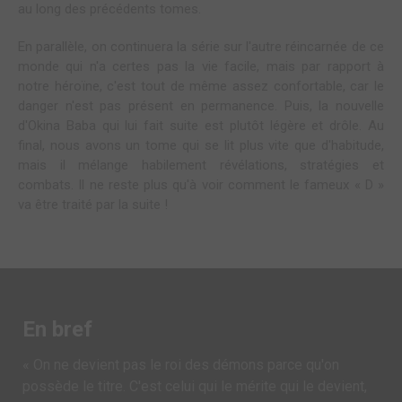
au long des précédents tomes.
En parallèle, on continuera la série sur l'autre réincarnée de ce
monde qui n'a certes pas la vie facile, mais par rapport à
notre héroïne, c'est tout de même assez confortable, car le
danger n'est pas présent en permanence. Puis, la nouvelle
d'Okina Baba qui lui fait suite est plutôt légère et drôle. Au
final, nous avons un tome qui se lit plus vite que d'habitude,
mais il mélange habilement révélations, stratégies et
combats. Il ne reste plus qu'à voir comment le fameux « D »
va être traité par la suite !
En bref
« On ne devient pas le roi des démons parce qu'on
possède le titre. C'est celui qui le mérite qui le devient,