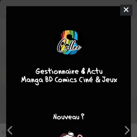
8
Critique de
So I'm a spider, so what
? #6
par
Auray
le lun. 19 juil. 2021
STAFF
Rédiger une critique
Critique de
So I'm a spider, so what ? #6