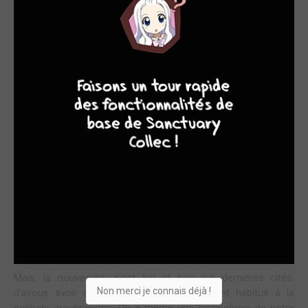
LA TRANSITION EST FINIE !
9
8
9
8
La dernière fois, nous parlions d'un tome de transition lors de
l'écriture de la chronique du volume cinq de la série « So, I'm a
Spider so what ? ». Ce qui est sûr, c'est que ce passage est
bien terminé, car nous voici au coeur de rebondissements en
série, quitte à déstabiliser un peu le lecteur. Mais de quoi
parle-t-on en fait ? On va étudier ça tout de suite ensemble.
On remarque en fait l'arrivée dans la série d'humains et des
démons. Certes, on avait un peu vu les premiers, mais là, ils
sont bien plus nombreux, et on va même interférer
rapidement avec eux. J'ai apprécié tout particulièrement ce
passage.
Mais, la nouveauté, c'est bel et bien les dernières cités.
Non merci je connais déjà !
J'avoue avoir été le premier troublé m'étant habitué à la