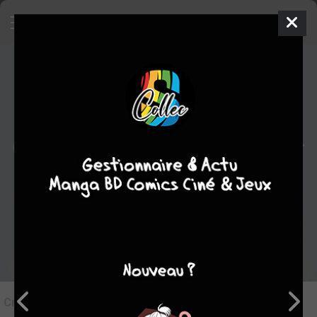
7
Critique de
Ultimate Fantastic Four
#2
par
Le Doc
le dim. 12 sept. 2021
STAFF
Rédiger une critique
Critique de
Ultimate Fantastic Four #2