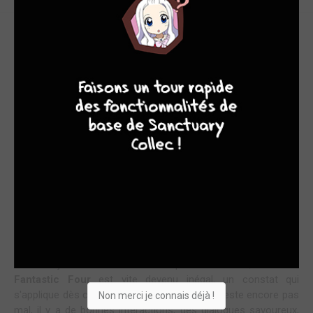
FATALIS
8
7
8
7
Brian Michael Bendis et Mark Millar étant déjà très occupés, la
série
Ultimate Fantastic Four
a changé de scénariste dès
son #7. Warren Ellis a pris les commandes pendant un an
avant un court intérim de Mike Carey et le retour de Mark
Millar au #21 avec Greg Land aux dessins (et un premier arc
narratif qui a introduit le concept des
Marvel Zombies
...autant
d'éléments qui ne me donnent pas envie de poursuivre
la relecture au-delà de cette première année). Graphiquement,
la courte période Ellis reste de qualité puisque Stuart
Immonen a illustré l'arc
Fatalis
avant de repasser les crayons
à Adam Kuber pour les #13 à 18.
Comme je l'ai écrit dans mon précédent billet,
Ultimate
Fantastic Four
est vite devenu inégal, un constat qui
s'applique dès cette deuxième histoire. Cela reste encore pas
Non merci je connais déjà !
mal, il y a de bonnes interactions, des dialogues savoureux,