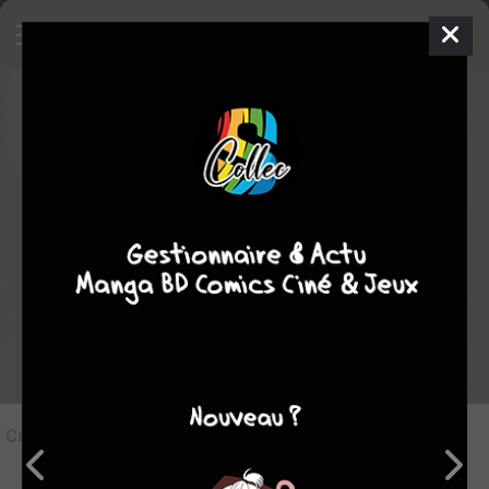
8
Critique de
Dragon & poisons #2
par
damss
le mer. 15 sept. 2021
STAFF
Rédiger une critique
Critique de
Dragon & poisons #2