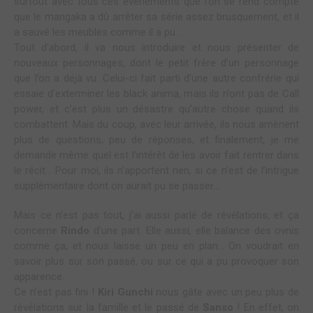
surtout avec tous ces événements que l’on se rend compte
que le mangaka a dû arrêter sa série assez brusquement, et il
a sauvé les meubles comme il a pu…
Tout d’abord, il va nous introduire et nous présenter de
nouveaux personnages, dont le petit frère d’un personnage
que l’on a déjà vu. Celui-ci fait parti d’une autre confrérie qui
essaie d’exterminer les black anima, mais ils n’ont pas de Call
power, et c’est plus un désastre qu’autre chose quand ils
combattent. Mais du coup, avec leur arrivée, ils nous amènent
plus de questions, peu de réponses, et finalement, je me
demande même quel est l’intérêt de les avoir fait rentrer dans
le récit… Pour moi, ils n’apportent rien, si ce n’est de l’intrigue
supplémentaire dont on aurait pu se passer…
Mais ce n’est pas tout, j’ai aussi parlé de révélations, et ça
concerne
Rindo
d’une part. Elle aussi, elle balance des ovnis
comme ça, et nous laisse un peu en plan… On voudrait en
savoir plus sur son passé, ou sur ce qui a pu provoquer son
apparence.
Ce n’est pas fini !
Kiri Gunchi
nous gâte avec un peu plus de
révélations sur la famille et le passé de
Sanso
! En effet, on