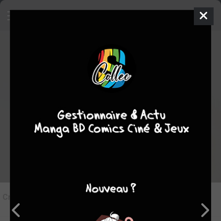
5
Critique de
Dear Call #4
par
Sachiko-chi
le mar. 25 janv. 2022
STAFF
Rédiger une critique
Critique de
Dear Call #4