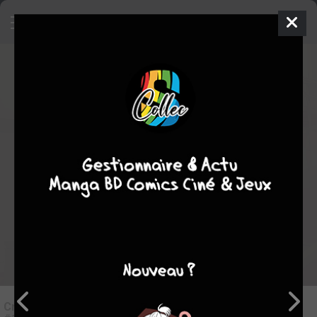
7
Critique de
Mon destin... entre les
mains des femmes #1
par
Auray
le lun. 4 juil. 2022
STAFF
Rédiger une critique
Critique de
Mon destin... entre les mains des femmes