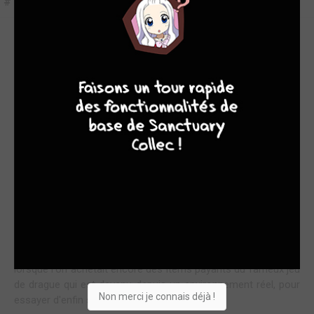
#1
UN OTOME GAME DIFFÉRENT
8
10
4
7
« Mon destin entre les mains des femmes » a des
couvertures ravissantes, elles jouent parfaitement avec son
titre. On voit notre héros réincarné dans ce nouvel isekai
toujours au fond du décor, laissant toute la place à des
personnages féminins. Car, dans l'otome game où il s'est
réincarné, ce sont les dames qui dirigent le monde.
Et, Léon est vraiment en bas de l'échelon social. Il est le
troisième fils d'un Baron sans un sou. Son père a déjà du mal
à honorer ce titre financièrement, alors, payer des études à
celui qui est délaissé, ça va être très difficile. Le véritable jeu
va commencer ici. Il faudra se souvenir de son ancienne vie,
lorsque l'on achetait encore des items payants du fameux jeu
de drague qui est devenu depuis un environnement réel, pour
Non merci je connais déjà !
essayer d'enfin sortir la tête de l'eau.