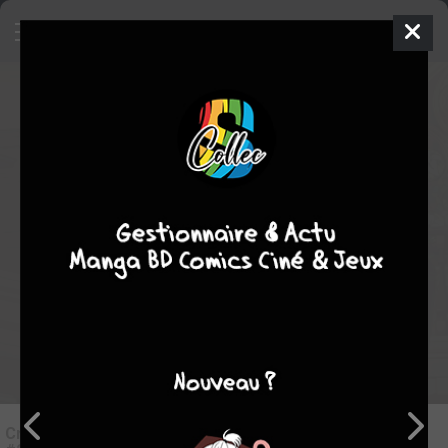
7
Critique de
Mon destin... entre les
mains des femmes #2
par
Auray
le mar. 8 nov. 2022
STAFF
Rédiger une critique
Critique de
Mon destin... entre les mains des femmes