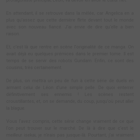
protagoniste principal, Léon, va devoir en avoir le cœur net.
En attendant, il se retrouve dans la mêlée, car Angelica en a
plus qu'assez que cette dernière flirte devant tout le monde
avec son nouveau fiancé. J'ai envie de dire qu'elle a bien
raison.
Et, c'est là que rentre en scène l'originalité de ce manga. On
avait déjà eu quelques prémices dans le premier tome. Il est
temps de se servir des robots Gundam. Enfin, ce sont des
cousins, très certainement.
De plus, on mettra un peu de fun à cette série de duels en
armant celui de Léon d'une simple pelle. De quoi enterrer
définitivement ses ennemis ! Les scènes restent
croustillantes, et, on se demande, du coup, jusqu'où peut aller
la blague.
Vous l'avez compris, cette série change vraiment de ce que
l'on peut trouver sur le marché. De là à dire que c'est le
meilleur isekai, je n'irais pas jusque-là. Pourtant, j'ai vraiment