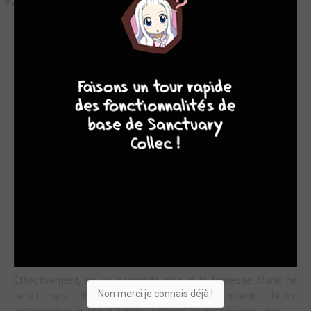
#2
UN MÉLANGE DES GENRES
9
8
9
8
Le problème des isekais, au bout d'un moment, c'est que
nous, lecteurs, on mélange les différents scénarios à force.
Pire encore, on se lasse, et, on s'en dégoûte. Il est vrai que
souvent, on emprunte aux copains quelques pistes qui
semblent, de prime abord, idéales. Au final, d'autres ont
parfois plus de génies. Qu'en est-il alors pour ce deuxième
tome de « mon destin entre les mains des femmes » ?
En fait, il est comme les copains. Il emprunte forcément aux
célèbres jeux de drague vu que c'est sa thématique de base.
Encore une fois, on pense à « Otome game » chez le même
éditeur, et pourtant... rien n'est pareil !
Effectivement, on se demande bien si la fameuse Marie ne
Non merci je connais déjà !
serait pas elle aussi issue de notre monde. Notre