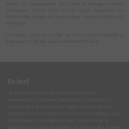
subtils. Les transparences des écrans de pilotage sont bien
présentées. J'avoue avoir un peu moins appréciées les
couleurs des visages des personnages : marques raciales ou
tatouages,
En résumé, j'ai un avis mitigé sur ce 1e tome et j'attends la
suite pour me décider à suivre réellement la série.
En bref
Un 1e tome de série qui expose contexte et
personnages principaux. Rien de bien original pour le
moment dans le scénario de Filippi, j'attends de voir
comment cela va évoluer. Les dessins de Camboni sont
sympathiques. Le grand plus vient selon moi de la
superbe colorisation de Segala. Je verrai ce que donnera