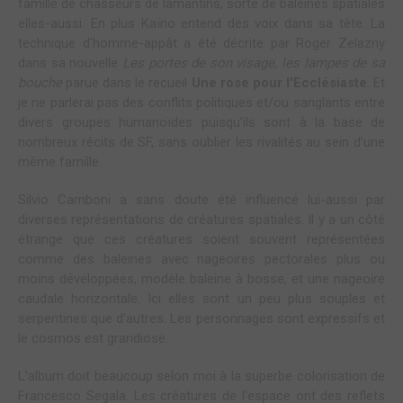
famille de chasseurs de lamantins, sorte de baleines spatiales
elles-aussi. En plus Kaïno entend des voix dans sa tête. La
technique d'homme-appât a été décrite par Roger Zelazny
dans sa nouvelle
Les portes de son visage, les lampes de sa
bouche
parue dans le recueil
Une rose pour l'Ecclésiaste
. Et
je ne parlerai pas des conflits politiques et/ou sanglants entre
divers groupes humanoïdes puisqu'ils sont à la base de
nombreux récits de SF, sans oublier les rivalités au sein d'une
même famille.
Silvio Camboni a sans doute été influencé lui-aussi par
diverses représentations de créatures spatiales. Il y a un côté
étrange que ces créatures soient souvent représentées
comme des baleines avec nageoires pectorales plus ou
moins développées, modèle baleine à bosse, et une nageoire
caudale horizontale. Ici elles sont un peu plus souples et
serpentines que d'autres. Les personnages sont expressifs et
le cosmos est grandiose.
L'album doit beaucoup selon moi à la superbe colorisation de
Francesco Segala. Les créatures de l'espace ont des reflets