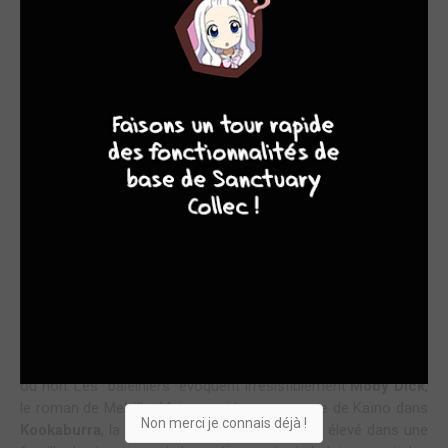
DE LA SF CLASSIQUE... POUR LE MOMENT!
7
9
8
9
Tome d'exposition des personnages d'une nouvelle série où
nous découvrons une jeune femme Alba et sa nourrice-garde
du corps Cyll, Emett et l'équipage de La Flèche, plus quelques
autres protagonistes plus ou moins importants. La Flèche est
un navire chasseur de "baleines" spatiales, des proies plutôt
dangereuses. Alba semble avoir d'étranges pouvoirs : survivre
dans le vide spatial et communiquer avec les "baleines"
La splendide couverture m'a attirée avec son espèce de
baleine spatiale argentée. En bonne amatrice de BD de SF, je
ne pouvais pas passer à côté de ce tome. Pour le moment je
suis circonspecte car Denis-Pierre Filippi me semble avoir
très largement pioché dans la littérature générale ou SF en BD
ou non. Les "baleiniers" évoquent irrésistiblement
Moby Dick
,
le roman de Melville. Mais aussi le personnage de Kaïno dans
Non merci je connais déjà !
Kookaburra
, la série de Crisse, puisqu'il a été élevé dans une