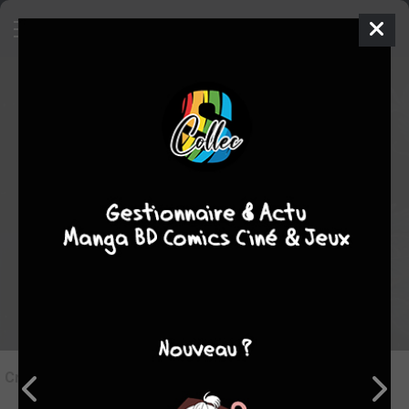
6
Critique de
Prima Spatia #1
par
ginevra
le jeu. 2 févr. 2023
STAFF
Rédiger une critique
Critique de
Prima Spatia #1