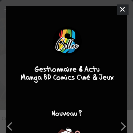
6
Critique de
Justice League
par
Nono MDCU
le mar. 24 oct. 2023
Rédiger une critique
Critique de
Justice League