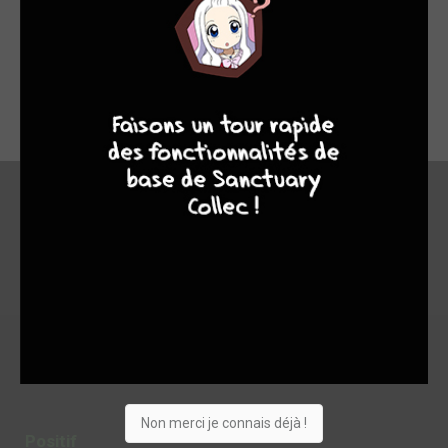
SYMPA
4
7
8
7
Les debuts de la Justice League des new 52 ? c'est tres bien.
Vraiment pas accroché au 2e tome et ai lâché direct.
En bref
6
Non merci je connais déjà !
Positif