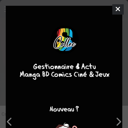
9
Critique de
Hôtel Voynich
par
Pois0n
le mar. 25 avril 2023
STAFF
Rédiger une critique
Critique de
Hôtel Voynich