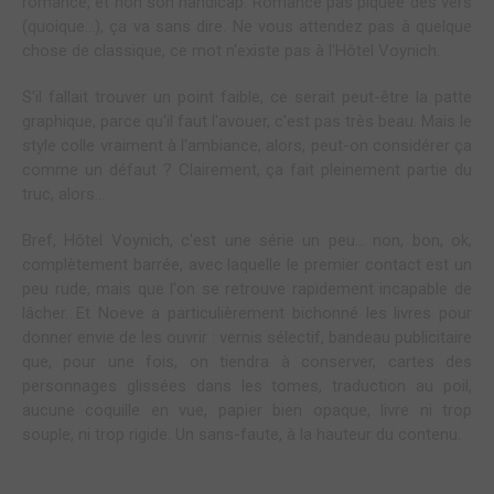
romance, et non son handicap. Romance pas piquée des vers
(quoique...), ça va sans dire. Ne vous attendez pas à quelque
chose de classique, ce mot n'existe pas à l'Hôtel Voynich.
S'il fallait trouver un point faible, ce serait peut-être la patte
graphique, parce qu'il faut l'avouer, c'est pas très beau. Mais le
style colle vraiment à l'ambiance, alors, peut-on considérer ça
comme un défaut ? Clairement, ça fait pleinement partie du
truc, alors...
Bref, Hôtel Voynich, c'est une série un peu... non, bon, ok,
complètement barrée, avec laquelle le premier contact est un
peu rude, mais que l'on se retrouve rapidement incapable de
lâcher. Et Noeve a particulièrement bichonné les livres pour
donner envie de les ouvrir : vernis sélectif, bandeau publicitaire
que, pour une fois, on tiendra à conserver, cartes des
personnages glissées dans les tomes, traduction au poil,
aucune coquille en vue, papier bien opaque, livre ni trop
souple, ni trop rigide. Un sans-faute, à la hauteur du contenu.