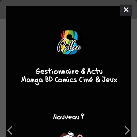
SA COLLECTION
1275
2
manga
BD
1
comics