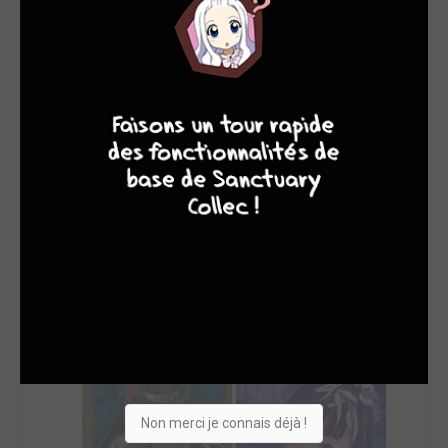
SON TOP 5
Manga
BD
Comics
Films/séries
8
9
8
7
Non merci je connais déjà !