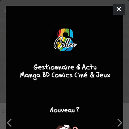
9
Critique de
Baki the Grappler #19
par
juju
le mar. 12 sept. 2023
STAFF
Rédiger une critique
Critique de
Baki the Grappler #19