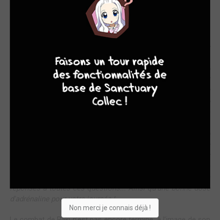
LE KENPO CHINOIS
Résumé :
Alors que Baki est face à une légende du puroresu,
9
8
9
8
la variante japonaise du catch, il se trouve brièvement
distrait par une apparition imprévue dans les gradins.
Parviendra-t-il à se ressaisir et surtout à trouver prise contre
un Kanji Igari ambitieux et prêt à tout pour arracher ce à quoi
il aspire depuis des années ? La lutte s'annonce rude ! Quant
au combat entre Retsu Kaioh et Katsumi Orochi, il dépasse
largement le cadre de leurs simples personnes. À travers
eux, c'est le kenpo chinois et un de ses héritiers historiques,
le karaté japonais, qui s'affrontent. Quel peut être l'issue de
ce duel à la portée historique ? Mais surtout, qui est donc
cette montagne de muscles qui s'approche de l'arène ? Et
comment Jack Hammer a-t-il bien pu se forger le corps hors
normes qui est le sien ? Ce tome saura vous fournira les
réponses à toutes ces questions... Ainsi qu'une bonne dose
d'adrénaline pour votre journée !
Non merci je connais déjà !
Le combat de Baki n’est pas encore terminé, à l’image de son