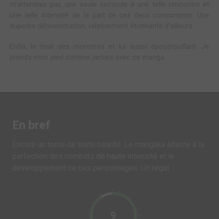
m’attendais pas une seule seconde à une telle rencontre et
une telle intensité de la part de ces deux concurrents. Une
superbe démonstration, relativement étonnante d’ailleurs.
Enfin, le final des monstres et lui aussi époustouflant. Je
prends mon pied comme jamais avec ce manga.
En bref
Encore un tome de toute beauté. Le mangaka alterne à la
perfection des combats de haute intensité et le
développement ce ces personnages. Un régal.
9