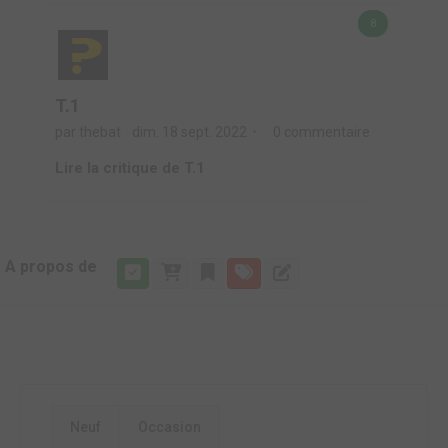
8
T.1
par thebat
dim. 18 sept. 2022
0 commentaire
Lire la critique de T.1
A propos de
Neuf
Occasion