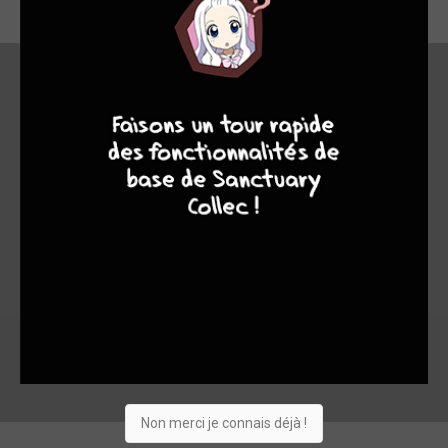
4
7
8
7
En bref
Suivre
Toutes ses critiques (55971)
Non merci je connais déjà !