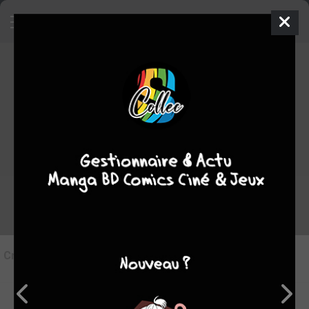
Critique de
par
le jeu. 1 janv. 1970
Rédiger une critique
Supprimer
Critique de