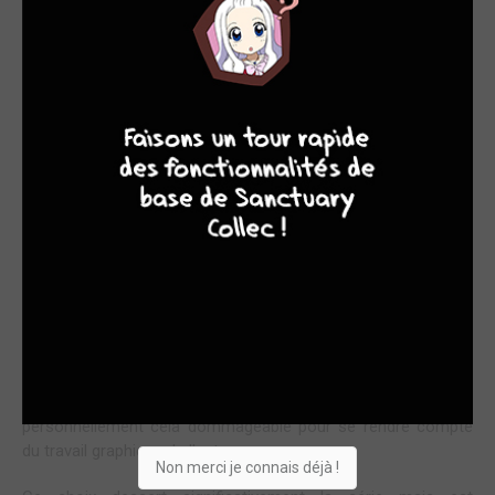
UNE RÉÉDITION SOIGNÉE AVEC UN PETIT PRIX MAIS
POUR UN (TROP ?) PETIT FORMAT
9
8
9
8
C’est avec une immense joie que j’ai appris la réédition de la
série l’habitant de l’infini. L’idée de la faire en volume double
n’est pas une mauvaise idée puisqu’elle permet d’avoir moins
de volumes, 15 en tout. Lorsque j’ai pu enfin avoir ce premier
tome entre les mains, deux choses m’ont immédiatement
frappé.
- La première c’est la qualité de la couverture, simplement
magnifique en noir et blanc sur un papier très agréable au
toucher.
- La seconde c’est le format. L’édition initiale était en 15x21,
désormais l’éditeur a fait le choix du 13x18 et je trouve
personnellement cela dommageable pour se rendre compte
du travail graphique de l’auteur.
Non merci je connais déjà !