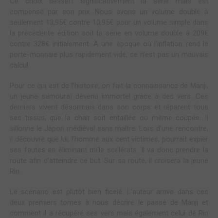
Ce choix dessert significativement la série mais est
compensé par son prix. Nous avons un volume double à
seulement 13,95€ contre 10,95€ pour un volume simple dans
la précédente édition soit la série en volume double à 209€
contre 328€ initialement. A une époque où l’inflation rend le
porte-monnaie plus rapidement vide, ce n’est pas un mauvais
calcul.
Pour ce qui est de l’histoire, on fait la connaissance de Manji,
un jeune samouraï devenu immortel grâce à des vers. Ces
derniers vivent désormais dans son corps et réparent tous
ses tissus, que la chair soit entaillée ou même coupée. Il
sillonne le Japon médiéval sans maître. Lors d’une rencontre,
il découvre que lui, l’homme aux cent victimes, pourrait expier
ses fautes en éliminant mille scélérats. Il va donc prendre la
route afin d’atteindre ce but. Sur sa route, il croisera la jeune
Rin.
Le scénario est plutôt bien ficelé. L’auteur arrive dans ces
deux premiers tomes à nous décrire le passé de Manji et
comment il a récupéré ses vers mais également celui de Rin