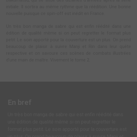
Bakumatsu, qui se situe des dizaines d’années après la série
initiale. Il sortira au même rythme que la réédition. Une bonne
nouvelle puisque ce spin-off est inédit en France.
Un très bon manga de sabre qui est enfin réédité dans une
édition de qualité même si on peut regretter le format plus
petit. Le soin apporté pour la couverture est un plus. On prend
beaucoup de plaisir à suivre Manji et Rin dans leur quête
respective et on savoure ces scènes de combats illustrées
d’une main de maître. Vivement le tome 2.
En bref
Un très bon manga de sabre qui est enfin réédité dans
une édition de qualité même si on peut regretter le
format plus petit. Le soin apporté pour la couverture est
un plus. On prend beaucoup de plaisir à suivre Manji et