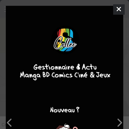
7
Critique de
The Dangers in my
heart #1
par
Auray
le dim. 15 oct. 2023
STAFF
Rédiger une critique
Critique de
The Dangers in my heart #1