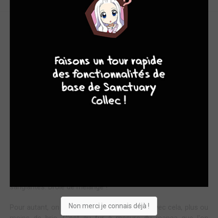
PERMIS DE TUER
8
9
8
9
Franchement, c'est rare que je ressente un malaise lors d'une
lecture. « The dangers in my heart », avec sa couverture
aguicheuse, est assez trompeuse pour un lectorat non averti.
Regardez-bien le gamin assis sur les bancs dans le fond de la
classe. Il est mignon lui aussi, non ? En fait, il veut tuer la
grande devant !
Effectivement, c'est comme cela que commence notre
manga d'aujourd'hui. Je fus effectivement surpris par ce
départ complètement hors norme pour un genre qui se
rapproche tout de même des comédies romantiques. On joue
essentiellement sur des connotations sexuelles et
sanglantes. Drôle de mélange !
Non merci je connais déjà !
Pour autant, on essaie de faire de l'humour avec cela, plus ou