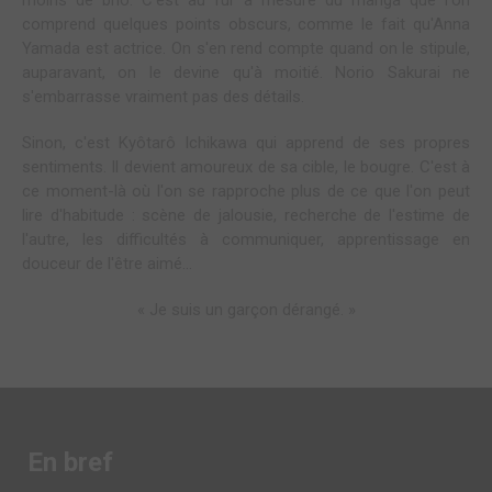
moins de brio. C'est au fur à mesure du manga que l'on
comprend quelques points obscurs, comme le fait qu'Anna
Yamada est actrice. On s'en rend compte quand on le stipule,
auparavant, on le devine qu'à moitié. Norio Sakurai ne
s'embarrasse vraiment pas des détails.
Sinon, c'est Kyôtarô Ichikawa qui apprend de ses propres
sentiments. Il devient amoureux de sa cible, le bougre. C'est à
ce moment-là où l'on se rapproche plus de ce que l'on peut
lire d'habitude : scène de jalousie, recherche de l'estime de
l'autre, les difficultés à communiquer, apprentissage en
douceur de l'être aimé...
« Je suis un garçon dérangé. »
En bref