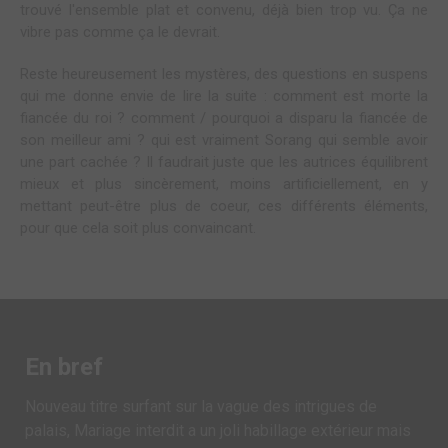
trouvé l'ensemble plat et convenu, déjà bien trop vu. Ça ne
vibre pas comme ça le devrait.
Reste heureusement les mystères, des questions en suspens
qui me donne envie de lire la suite : comment est morte la
fiancée du roi ? comment / pourquoi a disparu la fiancée de
son meilleur ami ? qui est vraiment Sorang qui semble avoir
une part cachée ? Il faudrait juste que les autrices équilibrent
mieux et plus sincèrement, moins artificiellement, en y
mettant peut-être plus de coeur, ces différents éléments,
pour que cela soit plus convaincant.
En bref
Nouveau titre surfant sur la vague des intrigues de
palais, Mariage interdit a un joli habillage extérieur mais