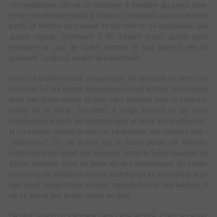
circonstances, elle va se retrouver à travailler au palais pour
tenter de redonner goût à la vie au souverain qui a autrefois
perdu la femme qu'il aimait et qui rend la vie impossible aux
autres depuis. Comment ? En faisant croire qu'elle peut
entendre la voix de cette femme et que parfois elle la
possède. Jusqu'où va aller la supercherie.
Dans ce premier tome d'exposition, les autrices ne vont pas
très loin, ce qui donne l'impression d'une lecture fort longue
pour pas grand-chose et peut faire craindre pour la longueur
totale de la série... En effet, il s'agit surtout ici de faire
connaissance avec les personnages et leurs circonstances :
le roi esseulé depuis la mort de sa dulcinée, son meilleur ami -
"inspecteur" (?) de police qui a aussi perdu sa fiancée,
évaporée juste avant leur mariage, et cette jeune diseuse de
bonne aventure prise au piège de ses mensonges. On passe
beaucoup de temps là-dessus et entre ça et un humour à un
peu lourd, typiquement coréen, rappelant celui des kdrama, il
ne se passe pas grand-chose au final.
De plus, quand on s'engage dans cette lecture, il faut accepter