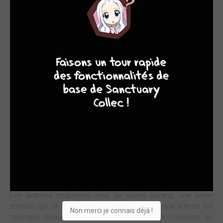
LE PAYS OÙ IL EST INTERDIT DE SE MARIER
9
8
9
8
La mode des décors historiques palatiaux est belle et
bien là ! Que ce soit des enquêtes, du fantastique ou des
romances, ils commencent à envahir nos rayons. Mariage
interdit est l'un d'entre eux, présenté à l'occasion de la
Japan Expo par KBooks, la branche webtoon de Delcourt.
Le point fort de la série est indéniable sa présentation. Quand
on voit cette espiègle jeune fille en hanbok, entourée de fleurs,
devant l'une de ces fenêtres rondes traditionnelles, on se
demande ce qu'elle va pouvoir ou ce qu'il va lui arriver, et c'est
de suite attirant et entraînant, rappelant, pour les plus anciens
le succès du manhwa
Palais
qui avait eu droit à son
adaptation en kdrama.
Les autrices proposent ainsi de suivre Sorang, une jeune
escroc, qui vit dans un pays où un décret royal interdit les
Non merci je connais déjà !
mariages depuis 7 longues années. Par un concours de