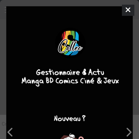
6
Critique de
Mariage interdit #1
par
Tampopo24
le lun. 5 août 2024
STAFF
Rédiger une critique
Critique de
Mariage interdit #1