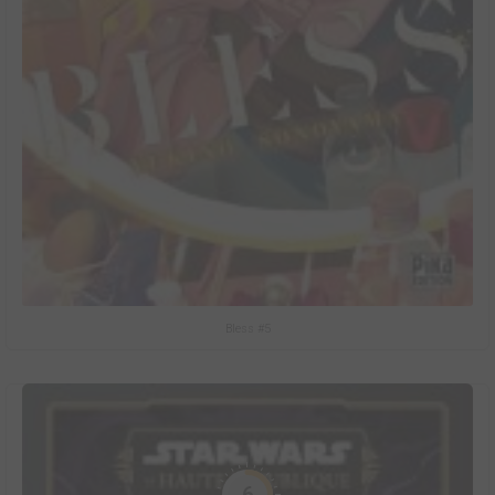
Bless #5
6