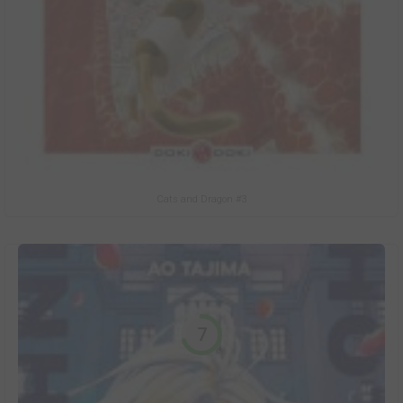
Cats and Dragon #3
7