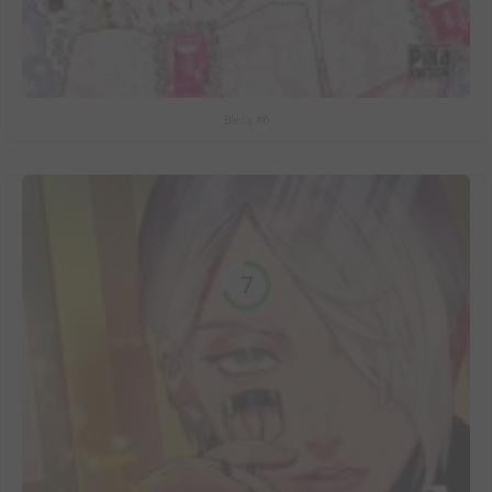
Bless #6
7