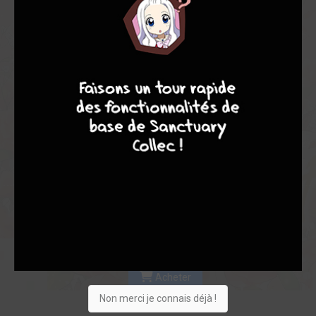
Les experts
Membres
8,00
-
8,00
9
8
9
8
0
1
1
23
0
3
1
9858
Collection
Envie
Critique
★
★
★
★
★
★
★
★
★
★
Acheter
Non merci je connais déjà !