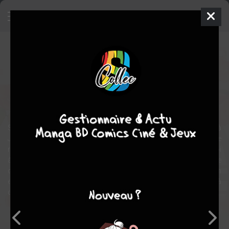
Mariage interdit
Webtoon
Inconnue
2019
SANCHAEK
Ji hye
CHEON
historique
comédie
romance
Suite à la perte de sa reine bien-aimée, le roi interdit le mariage à
Joseon. Sorang, arnaqueuse de génie, se fait passer pour une
médium pour gagner sa vie. Et la voilà qui se retrouve devant le roi
à devoir prétendre communiquer avec la défunte reine. Impossible
de faire marche arrière, Sorang fait parler ses talents de charlatan
et sème le chaos au palais… et dans les cœurs ! Mais jusqu’à
quand la supercherie pourra-t-elle tenir ?
Note globale