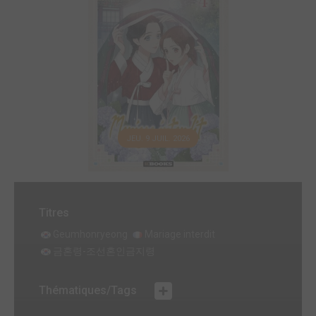
JEU. 9 JUIL. 2026
Titres
Geumhonryeong
Mariage interdit
금혼령-조선혼인금지령
Thématiques/Tags