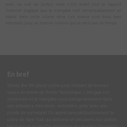
avec sa soif de justice mais c'est avant tout le rapport
fraternel tragique que le mangaka met remarquablement en
valeur dans cette courte série. Les enjeux sont donc bien
introduits pour un premier volume qui ne perd pas de temps.
En bref
Stunts the 9th ghost coche pour l'instant de bonnes
cases en terme de thriller fantastique. L'intrigue est
immédiate et le mangaka nous plonge aisément dans
une ambiance très noire , volontiers gore, avec une
pointe de surnaturel. On appréciera particulièrement le
cadre de New York qui détonne un peu parmi les cadres
habituels et qui étoffe davantage les qualités flippantes