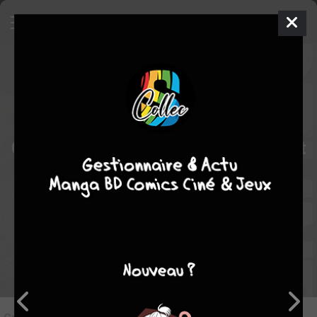
8
Critique de
STUNTS : The 9th Ghost
#1
par
MassLunar
le mar. 6 août 2024
STAFF
Rédiger une critique