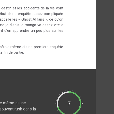
destin et les accidents de la vie vont
début d’une enquête assez compliquée
ppelle les « Ghost Affairs », ce qu’on
me je disais le manga va assez vite à
t d’en apprendre un peu plus sur les
générale même si une première enquête
 fin de partie.
ale même si une
7
 souvent rush dans la