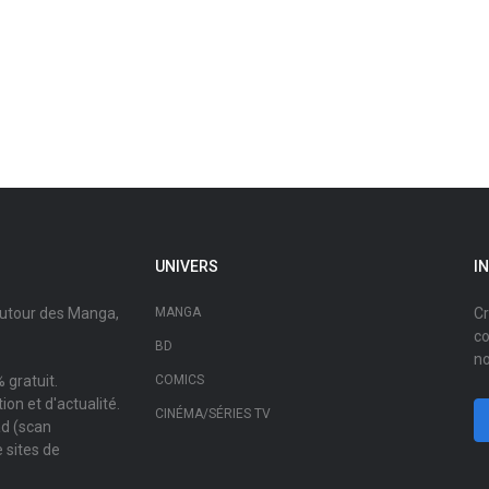
UNIVERS
I
autour des Manga,
MANGA
Cr
co
BD
no
 gratuit.
COMICS
on et d'actualité.
CINÉMA/SÉRIES TV
ad (scan
 sites de