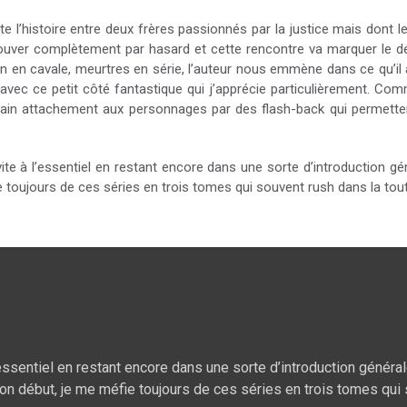
 l’histoire entre deux frères passionnés par la justice mais dont le 
trouver complètement par hasard et cette rencontre va marquer le 
 en cavale, meurtres en série, l’auteur nous emmène dans ce qu’il a
vec ce petit côté fantastique qui j’apprécie particulièrement. Com
ain attachement aux personnages par des flash-back qui permetten
vite à l’essentiel en restant encore dans une sorte d’introduction 
e toujours de ces séries en trois tomes qui souvent rush dans la toute
’essentiel en restant encore dans une sorte d’introduction génér
bon début, je me méfie toujours de ces séries en trois tomes qui