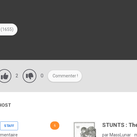
 (1655)
2
0
Commenter !
GHOST
STUNTS : The
6
STAFF
mentaire
par MassLunar
m