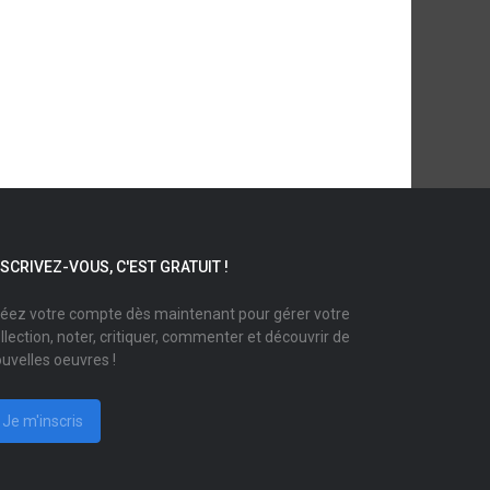
NSCRIVEZ-VOUS, C'EST GRATUIT !
éez votre compte dès maintenant pour gérer votre
llection, noter, critiquer, commenter et découvrir de
uvelles oeuvres !
Je m'inscris