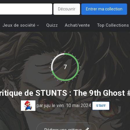
Découvrir
Entrer ma collection
Jeux de société
Quizz
Achat/vente
Top Collections
7
ritique de
STUNTS : The 9th Ghost 
par
juju
le ven. 10 mai 2024
STAFF