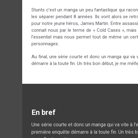
Stunts c’est un manga un peu fantastique qui raconte
les séparer pendant 8 années. Ils vont alors se re
pour notre jeune héros, James Martin. Entre assassin
connait nous par le terme de « Cold Cases », mais a
l’essentiel mais nous permet tout de même un cert
personnages.
Au final, une série courte et donc un manga qui va 
démarre à la toute fin. Un très bon début, je me méfi
En bref
Une série courte et donc un manga qui va vite à l
première enquête démarre à la toute fin. Un très 