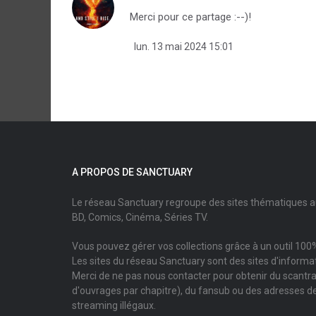
Merci pour ce partage :--)!
lun. 13 mai 2024 15:01
A PROPOS DE SANCTUARY
Le réseau Sanctuary regroupe des sites thématiques 
BD, Comics, Cinéma, Séries TV.
Vous pouvez gérer vos collections grâce à un outil 100%
Les sites du réseau Sanctuary sont des sites d'informati
Merci de ne pas nous contacter pour obtenir du scantr
d'ouvrages par chapitre), du fansub ou des adresses de
streaming illégaux.