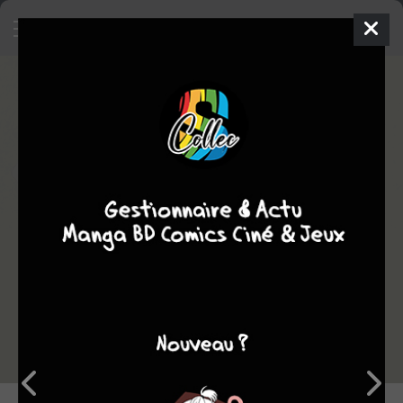
7
Critique de
Le chat qui rendait
l'homme heureux - et inversement -
#12
par
Tampopo24
le mar. 12 nov. 2024
STAFF
Rédiger une critique