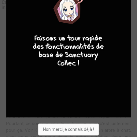
Critique de
Le chat qui rendait l'homme heureux - et
inversement - #12
9
8
9
8
TROUVER SA PLACE
Les histoires de chats, c’est vraiment l’une des choses
les plus simples, les plus banales et pourtant les plus
relaxantes qui soit !
Nous en sommes pourtant à 12 tomes d’aventures de
Fukumaru et Kanda et toujours aucune lassitude, juste le
plusieurs de suivre leur quotidien et de le voir s’agrémenter de
leurs rencontres et évolutions.
Dans ce tome, j’ai vraiment pris plaisir à voir Fukumaru grandir,
prendre confiance en lui, jouer les grand frère et réaliser son
attachement aux petits nouveaux ayant rejoint sa vie.
Pourtant, ce sont des situations banales mais c’est justement
Non merci je connais déjà !
pour ça. Voir Kanda hésiter devant l’achat d’un arbre à chat,