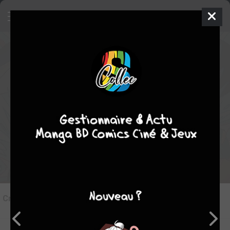
9
Critique de
Gash Bell!! #5
par
juju
le mer. 4 juin 2025
STAFF
Rédiger une critique
Critique de
Gash Bell!! #5