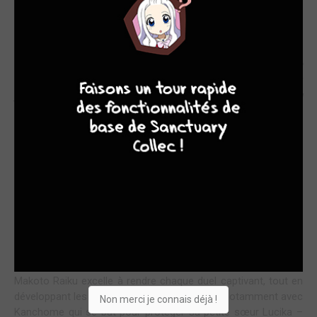
UNE PÉPITE SHONEN QUI ÉLECTRISE TOUJOURS
AUTANT
4
7
8
7
Aujourd’hui, je vous parle du tome 5 de la Perfect Edition de
Gash Bell!! chez Meian, et autant vous le dire tout de suite :
j’adore cette série, un vrai coup de cœur qui ne faiblit pas au
fil des tomes.
Dans ce tome 5, on retrouve Kiyomaro et Gash, notre duo
emblématique, plongés dans des combats toujours plus
intenses pour déterminer qui deviendra le roi des démons. Ce
volume nous présente des adversaires aussi intrigants
qu’uniques, comme les mystérieux Garza et Baransha, ou
encore le redoutable Barry, sans oublier Kid, le professeur
Mystère et ses douze acolytes. Les affrontements sont
rythmés, pleins de stratégie et d’émotion, avec ce mélange
parfait d’action et de cœur qui fait la force de Gash Bell!!.
Makoto Raiku excelle à rendre chaque duel captivant, tout en
développant les liens entre les personnages, notamment avec
Non merci je connais déjà !
Kanchome qui se bat pour protéger sa petite sœur Lucika –