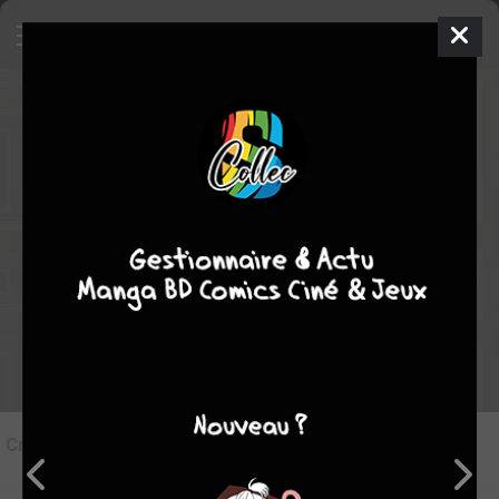
6
Critique de
Gash Bell!! #15
par
Tampopo24
le mar. 18 nov. 2025
STAFF
Rédiger une critique
Critique de
Gash Bell!! #15