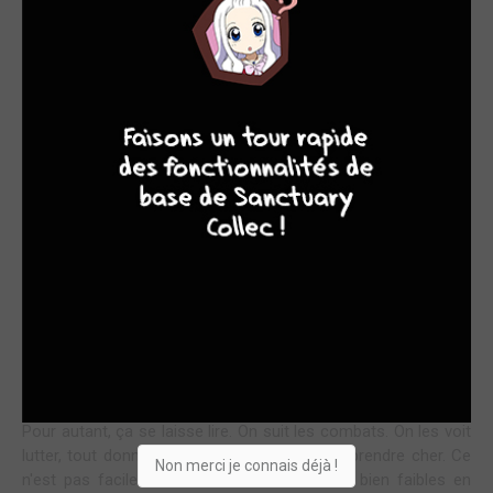
LE BOSS FINAL ?
9
8
7
6
Avant-dernier tome et l'auteur nous offre à la fois un
coup de pression et quelque chose de déjà vu, déjà
connu.
On serait en droit de s'attendre à un dernier virage serré à
l'approche du grand final. Or, si on nous sort du chapeau un
dernier adversaire pas piqué des ronces, qui est
démentiellement fort, ce n'est pas non plus surprenant. On
retrouve un peu ici la même recette que lors des débuts
quand Gash affrontait des adversaires de plus en plus fort. Le
cadre est archi basique sans rien de particulier par rapport au
moment où ils étaient à l'intérieur du démon. C'est presque
décevant...
Pour autant, ça se laisse lire. On suit les combats. On les voit
lutter, tout donner, se prendre des coups et prendre cher. Ce
Non merci je connais déjà !
n'est pas facile de lutter contre lui. Ils sont bien faibles en