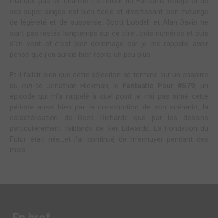
manque pas de charme. Le retour du Fantôme Rouge et de
ses super-singes est bien ficelé et divertissant, bon mélange
de légèreté et de suspense. Scott Lobdell et Alan Davis ne
sont pas restés longtemps sur ce titre...trois numéros et puis
s'en vont...et c'est bien dommage car je me rappelle avoir
pensé que j'en aurais bien repris un peu plus.
Et il fallait bien que cette sélection se termine sur un chapitre
du
run
de Jonathan Hickman, le
Fantastic Four #579
, un
épisode qui m'a rappelé à quel point je n'ai pas aimé cette
période aussi bien par la construction de son scénario, la
caractérisation de Reed Richards que par les dessins
particulièrement faiblards de Neil Edwards. La Fondation du
Futur était née...et j'ai continué de m'ennuyer pendant des
mois...
En bref