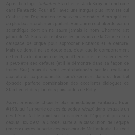
Après la trilogie
Galactus
, Stan Lee et Jack Kirby ont enchaîné
dans
Fantastic Four #51
avec une intrigue plus intimiste qui
n'oublie pas l'exploration de nouveaux mondes. Alors qu'il est
au plus bas moralement parlant, Ben Grimm est abordé par un
scientifique dont on ne saura jamais le nom. L'homme est
jaloux de Mr Fantastic et il vole les pouvoirs de la Chose et sa
carapace de brique pour approcher Richards et le détruire.
Mais ce dont il ne se doute pas, c'est que le comportement
de Reed va lui donner une leçon d'héroïsme. Le leader des F.F.
a peut-être ses défauts (et il le démontre dans sa façon de
traiter Sue) mais ils sont contrebalancés par les meilleurs
aspects de sa personnalité qui s'expriment dans ce très bel
épisode, parfaite combinaison des excellents dialogues de
Stan Lee et des planches puissantes de Kirby.
Panini
a ensuite choisi le plus anecdotique
Fantastic Four
#190
, qui fait partie de ces épisodes
récap'
, dans lesquels un
des héros fait le point sur la carrière de l'équipe depuis ses
débuts. Ici, c'est la Chose, suite à la dissolution de l'équipe
(encore) après la perte des pouvoirs de Mr Fantastic. Le récit