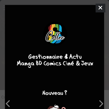
7
Critique de
Marvel Heroes #3
par
Le Doc
le ven. 11 juil. 2025
STAFF
Rédiger une critique
Critique de
Marvel Heroes #3