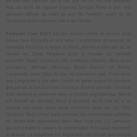
de Ben met l'accent sur le fait que les F.F. ont été plusieurs
fois au bord de rupture (comme lorsque Reed a pris une
décision difficile au sujet de son fils Franklin)...avant de se
réconcilier pour redevenir une vraie famille...
Fantastic Four #267
est une course contre la montre pour
sauver Sue Richards et son bébé. La première grossesse de
l'Invisible fut aussi à risque et Reed, Johnny et Ben ont du se
rendre en Zone Négative pour y trouver un remède
potentiel. Reed s'entoure des meilleurs experts dans leurs
domaines, Michael Morbius, Bruce Banner et Walter
Langowski, mais l'état de Sue ne s'améliore pas. C'est alors
que Langowski a une idée..il reste un génie auquel ils n'avaient
pas pensé, le Docteur Otto Octavius. À cette période, Octopus
était diminué et enfermé dans un hôpital psychiatrique. Même
s'il doutait du résultat, Reed a accepté de le voir et a su
trouver les bons mots pour atteindre celui qui fut Otto
Octavius. Mais c'était sans compter les nombreuses affiches
de Spider-Man placardées dans New York par J.J. Jameson
qui ont troublé le savant, la personnalité d'Octopus reprenant
le dessus. Le suspense est implacable car on sait que chaque