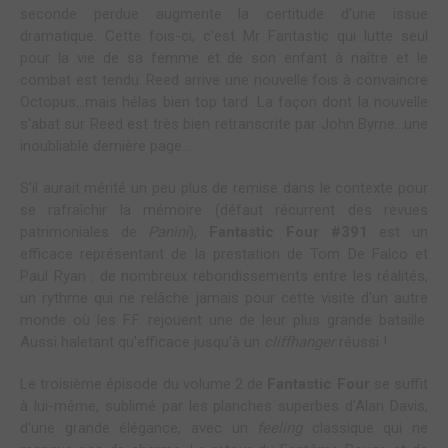
seconde perdue augmente la certitude d'une issue
dramatique. Cette fois-ci, c'est Mr Fantastic qui lutte seul
pour la vie de sa femme et de son enfant à naître et le
combat est tendu. Reed arrive une nouvelle fois à convaincre
Octopus...mais hélas bien top tard. La façon dont la nouvelle
s'abat sur Reed est très bien retranscrite par John Byrne...une
inoubliable dernière page...
S'il aurait mérité un peu plus de remise dans le contexte pour
se rafraîchir la mémoire (défaut récurrent des revues
patrimoniales de
Panini
),
Fantastic Four #391
est un
efficace représentant de la prestation de Tom De Falco et
Paul Ryan : de nombreux rebondissements entre les réalités,
un rythme qui ne relâche jamais pour cette visite d'un autre
monde où les F.F. rejouent une de leur plus grande bataille.
Aussi haletant qu'efficace jusqu'à un
cliffhanger
réussi !
Le troisième épisode du volume 2 de
Fantastic Four
se suffit
à lui-même, sublimé par les planches superbes d'Alan Davis,
d'une grande élégance, avec un
feeling
classique qui ne