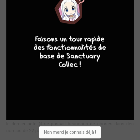
CA VA CHAUFFER !
4
7
8
7
Dans
Fantastic Four #5
, Stan Lee et Jack Kirby ont introduit
celui qui allait devenir le principal adversaire des 4
Fantastiques, un ancien camarade de classe de Reed
Richards, étudiant brillant qui a poussé un peu trop loin ses
recherches dans le domaine de l'occulte pour finir défiguré,
prisonnier d'une armure et d'un masque au
design
mémorable. Les origines de
Victor Von Fatalis
sont
racontées en quelques cases avant d'être étoffées au fil des
années. Après avoir enlevé l'Invisible, Fatalis oblige Reed, Ben
et Johnny à travailler pour lui, les envoyant dans le passé pour
récupérer le trésor de Barbe-Noire, recelant des pierres
magiques ayant autrefois appartenu à Merlin. L'occasion
d'une grande aventure légère et bondissante, faisant des F.F.
des héros de
swashbuckler
, une action qui sait rebondir dans
le dernier acte (il se passait beaucoup de choses dans des
comics de 22 pages en ce temps-là).
Non merci je connais déjà !