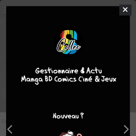
6
Critique de
American Parano #3
par
vedge
le ven. 15 août 2025
STAFF
Rédiger une critique
Critique de
American Parano #3