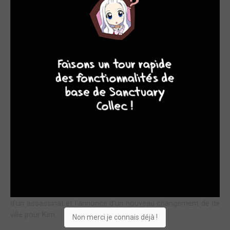
HISTOIRES DE FAMILLE
9
7
6
6
La série American Parano s’inspire des grands mythes des
Etats Unis des années 60. Dans ce troisième tome, la base du
récit par ailleurs inventé est la famille, le clan pourrait-on dire,
Kennedy. JFK a été assassiné en 1963 et son frère Bob e
1968, l’année justement choisie pour ce tome. Dans celui-ci,
Kim Tyler a été mutée à New York à la demande d’un candidat
à la présidence, Bob Cavendish, pour qu’elle devienne
responsable de sa sécurité. Ce faisant, elle rentre dans
l’intimité d’une famille qui a bien des choses à cacher et
qu’elle dérange. D’ailleurs des incidents et accidents semblent
montrer que quelqu’un en veut à sa vie et qu’elle doit se
protéger ainsi que son enfant. Car oui, nous avons en début
de tome, la réponse à la question que lui avait posé Baron
Yeval à la fin du tome 2. Ce tome se clos sur la résolution
d’un assassinat et l’annonce d’un nouveau changement de de
ville pour Kim.
Non merci je connais déjà !