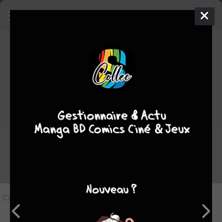
9
Critique de
Gash Bell!!
par
znurlf
le mer. 9 mai 2012
Rédiger une critique
Critique de
Gash Bell!!