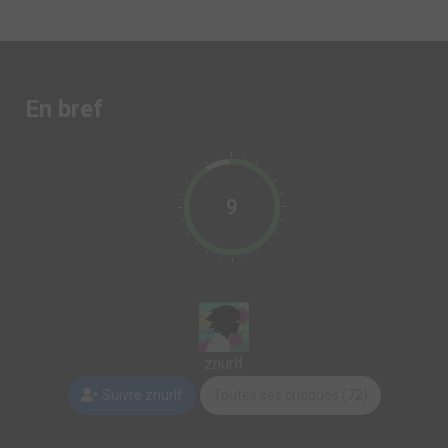
En bref
9
znurlf
Suivre znurlf
Toutes ses critiques (72)