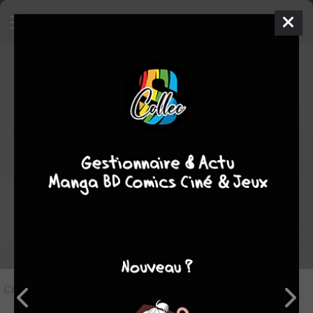
9
Critique de
Tough - L'Héritier du
dragon #1
par
juju
le dim. 21 sept. 2025
STAFF
Rédiger une critique
Critique de
Tough - L'Héritier du dragon #1