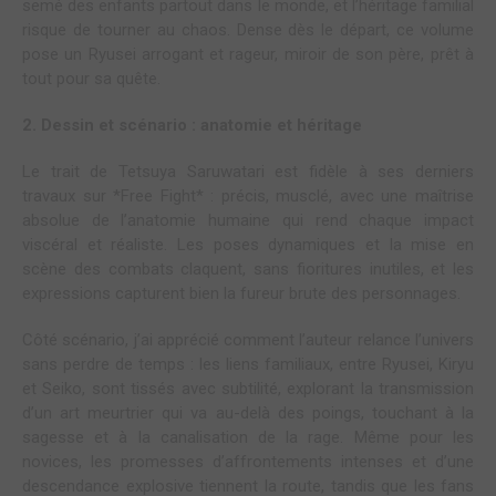
semé des enfants partout dans le monde, et l’héritage familial
risque de tourner au chaos. Dense dès le départ, ce volume
pose un Ryusei arrogant et rageur, miroir de son père, prêt à
tout pour sa quête.
2. Dessin et scénario : anatomie et héritage
Le trait de Tetsuya Saruwatari est fidèle à ses derniers
travaux sur *Free Fight* : précis, musclé, avec une maîtrise
absolue de l’anatomie humaine qui rend chaque impact
viscéral et réaliste. Les poses dynamiques et la mise en
scène des combats claquent, sans fioritures inutiles, et les
expressions capturent bien la fureur brute des personnages.
Côté scénario, j’ai apprécié comment l’auteur relance l’univers
sans perdre de temps : les liens familiaux, entre Ryusei, Kiryu
et Seiko, sont tissés avec subtilité, explorant la transmission
d’un art meurtrier qui va au-delà des poings, touchant à la
sagesse et à la canalisation de la rage. Même pour les
novices, les promesses d’affrontements intenses et d’une
descendance explosive tiennent la route, tandis que les fans