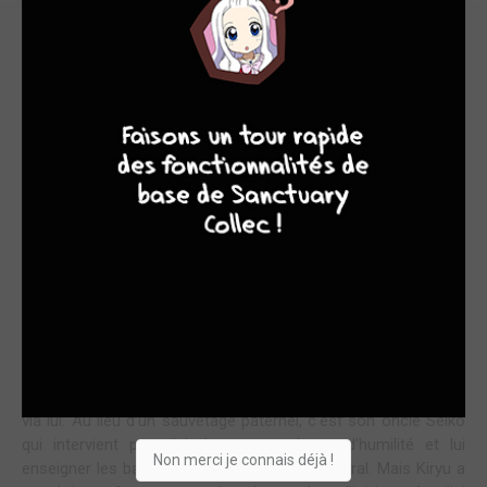
LE FILS DU DRAGON S’ÉVEILLE
9
7
6
6
1. L’histoire en pleine rage
Ce premier tome de Tough - L’Héritier du Dragon aux éditions
Delcourt/Tonkam marque le grand retour d’une saga
légendaire qui en comptait déjà 84 volumes au Japon. On y
suit Ryusei, un jeune de 18 ans doté d’une force brute et d’une
technique impressionnante pour son âge, qui explose de
colère après la mort de sa mère d’un cancer. Il règle ses
comptes avec son beau-père, plaque tout et se lance à la
recherche de son père biologique : Kiryu, le redoutable
“Dragon Railleur”, un assassin mondialement craint et frère de
Seiko, le Tigre de l’école Nadashinkageryu. Ryusei attire vite
les ennuis, avec des rivaux qui cherchent à se venger de Kiryu
via lui. Au lieu d’un sauvetage paternel, c’est son oncle Seiko
qui intervient pour lui donner une leçon d’humilité et lui
Non merci je connais déjà !
enseigner les bases de cet art martial ancestral. Mais Kiryu a