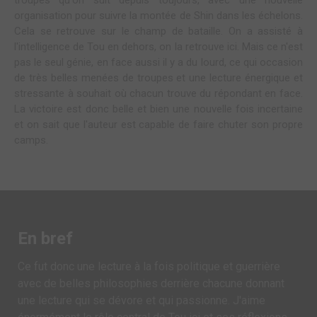
troupes qu'on suit depuis toujours, avec une nouvelle
organisation pour suivre la montée de Shin dans les échelons.
Cela se retrouve sur le champ de bataille. On a assisté à
l'intelligence de Tou en dehors, on la retrouve ici. Mais ce n'est
pas le seul génie, en face aussi il y a du lourd, ce qui occasion
de très belles menées de troupes et une lecture énergique et
stressante à souhait où chacun trouve du répondant en face.
La victoire est donc belle et bien une nouvelle fois incertaine
et on sait que l'auteur est capable de faire chuter son propre
camps.
En bref
Ce fut donc une lecture à la fois politique et guerrière
avec de belles philosophies derrière chacune donnant
une lecture qui se dévore et qui passionne. J'aime