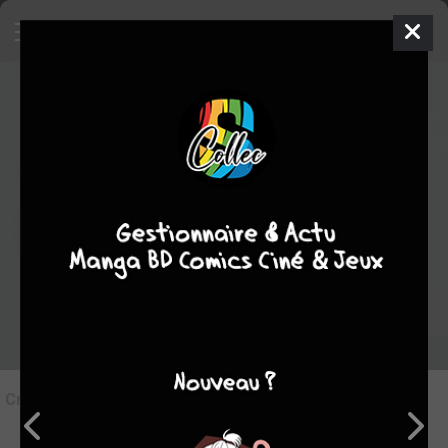
8
Critique de
Kingdom #75
par
Tampopo24
le dim. 12 oct. 2025
STAFF
Rédiger une critique
Critique de
Kingdom #75