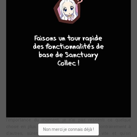
DUELS DE GÉNÉRAUX
9
8
9
8
Pour célébrer ses 50 ans, l'auteur nous offre un tome
plus que tendu où il faut se méfier de chaque étincelle !
Plongés en plein coeur de la bataille entre les Han et les Qin,
ce tome nous introduit au coeur de batailles aussi bien sur le
terrain que dans les capitales, rendant les choses très
intenses. Le danger est aux portes de Shintei et son armée et
son élite doivent réagir.
Premier temps, une bonne grosse bataille comme on les
connaît opposant les deux armées, avec bien sûr une mise en
avant brûlante de Shin qui combat l'un de leurs généraux de
manière encore plus intense que d'habitude, donnant vraiment
tout vu l'équilibre des forces. Paradoxalement malgré
l'importance du moment, je n'ai pas ressenti ce quelque
chose en plus qui rendra le duel marquant contrairement à
Non merci je connais déjà !
d'autres, sûrement parce qu'il est arrivé vite et qu'on