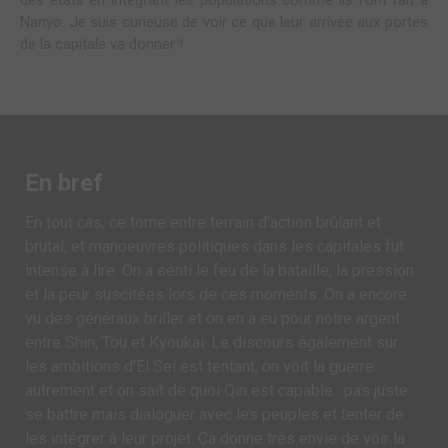
des états en intégrant les populations comme ils l'ont fait à
Nanyo. Je suis curieuse de voir ce que leur arrivée aux portes
de la capitale va donner !
En bref
En tout cas, ce tome entre terrain d'action brûlant et
brutal, et manoeuvres politiques dans les capitales fut
intense à lire. On a senti le feu de la bataille, la pression
et la peur suscitées lors de ces moments. On a encore
vu des généraux briller et on en a eu pour notre argent
entre Shin, Tou et Kyoukai. Le discours également sur
les ambitions d'El Sei est tentant, on voit la guerre
autrement et on sait de quoi Qin est capable : pas juste
se battre mais dialoguer avec les peuples et tenter de
les intégrer à leur projet. Ça donne très envie de voir la