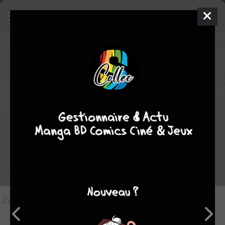
8
Critique de
Kingdom #76
par
Tampopo24
le dim. 31 mai 2026
STAFF
Rédiger une critique
Critique de
Kingdom #76