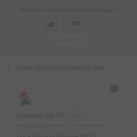
Qu'avez-vous pensé de cette critique ?
0
0
Commenter !
AUTRES CRITIQUES DE DOOMSDAY WAR
8
Doomsday War T.5
STAFF
par juju
jeu. 9 avril 2026
0 commentaire
Lire la critique de Doomsday War T.5