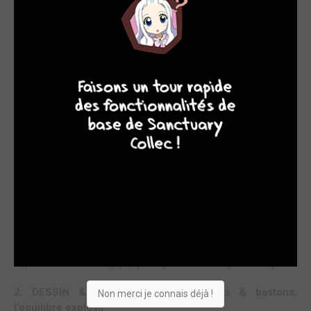
LE CHAOS MONTE D'UN CRAN
1. L’HISTOIRE – Guerre froide, guerre chaude : Chine vs
9
8
9
8
États-Unis
Nous entrons ici dans la deuxième grande étape du tournoi de
l’« Annihil-Nation » : la Chine affronte les États-Unis. Le
champion américain Aiden D. Adams arbore un taux de
résonance des « cellules de Thésée » à 99 % — un chiffre
extraordinaire — tandis que la Chine mise sur son héros
délégué Hui Xi Yi, malmené dès le premier round.
Au-delà du simple affrontement, ce tome creuse les
origines de ces deux combattants que tout oppose, et pose
un climat de guerre par procuration entre super-puissances.
Le duel s’élève bien au-dessus du simple ring : c’est la
suprématie technologique, politique et morale qui est en jeu.
2. DESSIN & SCÉNARIO – Flashbacks & bastons,
Non merci je connais déjà !
l’équilibre explosif