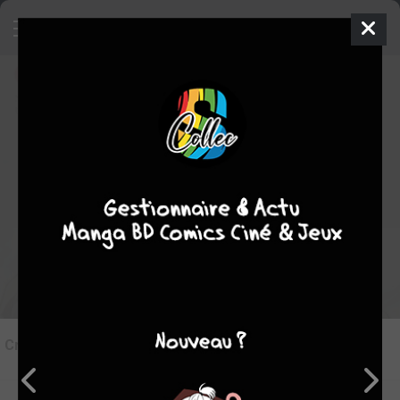
8
Critique de
Doomsday War #3
par
juju
le jeu. 6 nov. 2025
STAFF
Rédiger une critique
Critique de
Doomsday War #3