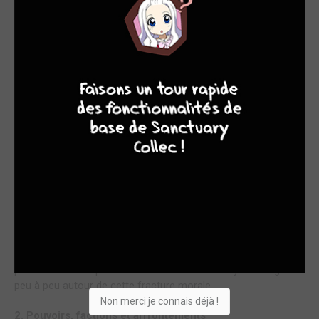
LA BONTÉ COMME ACTE DE RÉSISTANCE
1. Un monde brisé par les Astro
9
8
9
8
Depuis la pluie de comètes, le monde a basculé. Les humains
ont hérité des Astro, des pouvoirs aussi fascinants que
dangereux, parfois utiles, parfois totalement absurdes, mais
toujours révélateurs des désirs les plus profonds de ceux qui
les possèdent. Dans ce tome 2, cette idée est encore
renforcée : les Astro ne sont pas qu’un gimmick
scénaristique, ils sont le reflet d’une humanité mise à nu.
Alors qu’un nouveau maître est attendu au sein du clan des
Yotsurugi, les tensions montent d’un cran. Les factions se
multiplient, les rapports de force évoluent, et chacun cherche
à tirer profit de ce chaos. Certains tentent d’aider, d’autres
pillent sans scrupules. Le monde d’Astro Royale s’organise
peu à peu autour de cette fracture morale.
Non merci je connais déjà !
2. Pouvoirs, factions et affrontements