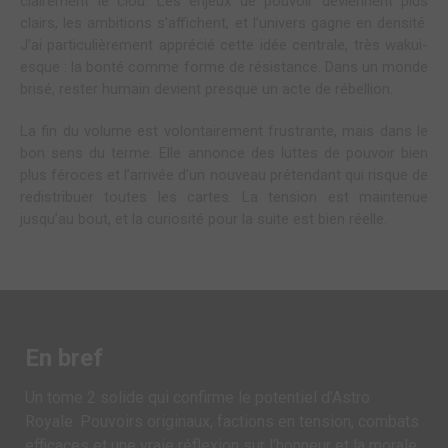
clairement le clou. Les enjeux de pouvoir deviennent plus
clairs, les ambitions s’affichent, et l’univers gagne en densité.
J’ai particulièrement apprécié cette idée centrale, très wakui-
esque : la bonté comme forme de résistance. Dans un monde
brisé, rester humain devient presque un acte de rébellion.
La fin du volume est volontairement frustrante, mais dans le
bon sens du terme. Elle annonce des luttes de pouvoir bien
plus féroces et l’arrivée d’un nouveau prétendant qui risque de
redistribuer toutes les cartes. La tension est maintenue
jusqu’au bout, et la curiosité pour la suite est bien réelle.
En bref
Un tome 2 solide qui confirme le potentiel d’Astro
Royale. Pouvoirs originaux, factions en tension, combats
efficaces et une vraie réflexion sur l’honneur et la morale