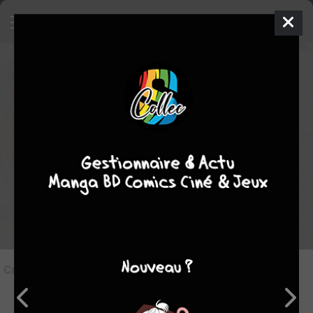
7
Critique de
Astro Royale #2
par
juju
le jeu. 15 janv. 2026
STAFF
Rédiger une critique
Critique de
Astro Royale #2