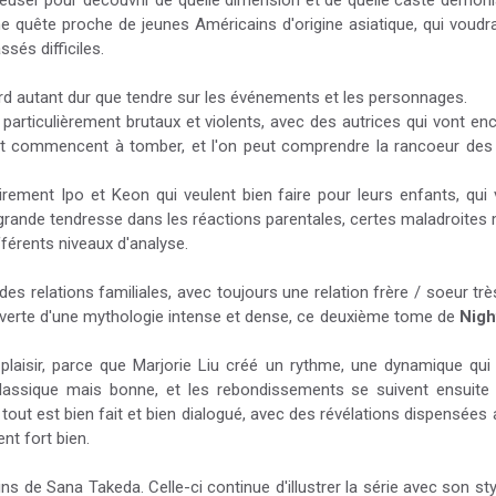
 creuser pour découvrir de quelle dimension et de quelle caste démoni
une quête proche de jeunes Américains d'origine asiatique, qui voudra
sés difficiles.
ard autant dur que tendre sur les événements et les personnages.
rticulièrement brutaux et violents, avec des autrices qui vont enco
t commencent à tomber, et l'on peut comprendre la rancoeur des 
rement Ipo et Keon qui veulent bien faire pour leurs enfants, qui 
rande tendresse dans les réactions parentales, certes maladroites 
ifférents niveaux d'analyse.
 relations familiales, avec toujours une relation frère / soeur très
couverte d'une mythologie intense et dense, ce deuxième tome de
Nigh
aisir, parce que Marjorie Liu créé un rythme, une dynamique qui
assique mais bonne, et les rebondissements se suivent ensuite av
, tout est bien fait et bien dialogué, avec des révélations dispensé
nt fort bien.
s de Sana Takeda. Celle-ci continue d'illustrer la série avec son sty