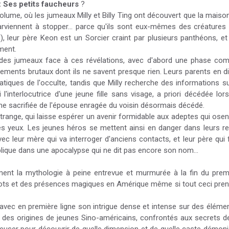
: Ses petits faucheurs
?
ume, où les jumeaux Milly et Billy Ting ont découvert que la maison
parviennent à stopper... parce qu'ils sont eux-mêmes des créatures
, leur père Keon est un Sorcier craint par plusieurs panthéons, 
ment.
n des jumeaux face à ces révélations, avec d'abord une phase co
ents brutaux dont ils ne savent presque rien. Leurs parents en dise
siatiques de l'occulte, tandis que Milly recherche des informations s
 l'interlocutrice d'une jeune fille sans visage, a priori décédée lor
me sacrifiée de l'épouse enragée du voisin désormais décédé.
 étrange, qui laisse espérer un avenir formidable aux adeptes qui os
 les yeux. Les jeunes héros se mettent ainsi en danger dans leurs 
ec leur mère qui va interroger d'anciens contacts, et leur père qui fa
plique dans une apocalypse qui ne dit pas encore son nom...
nt la mythologie à peine entrevue et murmurée à la fin du premi
s et des présences magiques en Amérique même si tout ceci prend
t, avec en première ligne son intrigue dense et intense sur des élé
 des origines de jeunes Sino-américains, confrontés aux secrets de