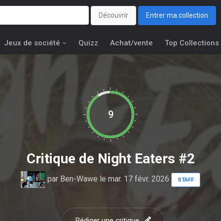
Découvrir
Entrer ma collection
Jeux de société
Quizz
Achat/vente
Top Collections
9
Critique de
Night Eaters #2
par
Ben-Wawe
le mar. 17 févr. 2026
STAFF
Rédiger une critique