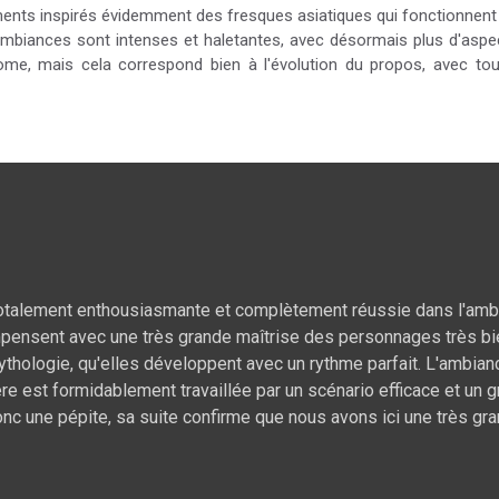
ments inspirés évidemment des fresques asiatiques qui fonctionnen
mbiances sont intenses et haletantes, avec désormais plus d'aspec
ome, mais cela correspond bien à l'évolution du propos, avec tou
totalement enthousiasmante et complètement réussie dans l'ambi
 compensent avec une très grande maîtrise des personnages très b
ythologie, qu'elles développent avec un rythme parfait. L'ambia
ère est formidablement travaillée par un scénario efficace et un
nc une pépite, sa suite confirme que nous avons ici une très gr