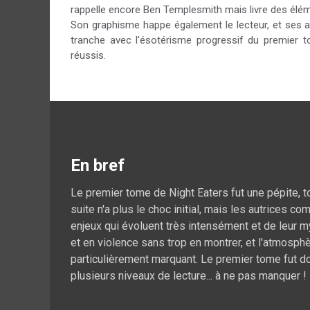
rappelle encore Ben Templesmith mais livre des élé
Son graphisme happe également le lecteur, et ses a
tranche avec l'ésotérisme progressif du premier t
réussis.
En bref
Le premier tome de Night Eaters fut une pépite, 
suite n'a plus le choc initial, mais les autrices
enjeux qui évoluent très intensément et de leur m
et en violence sans trop en montrer, et l'atmosph
particulièrement marquant. Le premier tome fut do
plusieurs niveaux de lecture... à ne pas manquer !