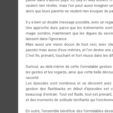
passé dans d'autres pays. Ici, Billy et Milly doivent
veulent rien révéler, mais l'on peut aussi imaginer 
alors que leurs parents ne veulent rien évoquer de pas
Il y a bien un double message possible, avec un reg
Une approche dure, parce que les événements sont pa
magie sombre, maintenant que les digues du secre
laissent dans l'ignorance.
Mais aussi une vision douce de tout ceci, avec clai
passés mais aussi d'eux-mêmes, et l'on devine une g
C'est fin, prenant, touchant et fort réussi dans les d
Surtout, au-delà même de cette formidable gestion des
les gestes et les regards, ainsi que cette belle dé
raconté.
Les épisodes sont nombreux et se dévorent avec pl
gestion des flashbacks en début d'épisodes est cl
beaucoup d'entrain. Tout est fluide, tout est prenant
et des moments de solitude terrifiante qui fonctionne
En outre, l'ensemble bénéficie des formidables dessin