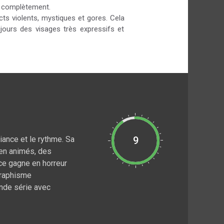
t complètement.
ts violents, mystiques et gores. Cela
jours des visages très expressifs et
ance et le rythme. Sa
9
ien animés, des
nce gagne en horreur
 graphisme
ande série avec