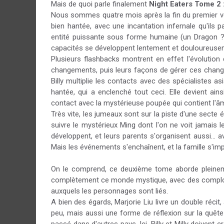
Mais de quoi parle finalement
Night Eaters Tome 2 
Nous sommes quatre mois après la fin du premier vol
bien hantée, avec une incantation infernale qu'ils 
entité puissante sous forme humaine (un Dragon ?)
capacités se développent lentement et douloureuse
Plusieurs flashbacks montrent en effet l'évolutio
changements, puis leurs façons de gérer ces changem
Billy multiplie les contacts avec des spécialistes a
hantée, qui a enclenché tout ceci. Elle devient ainsi
contact avec la mystérieuse poupée qui contient l'â
Très vite, les jumeaux sont sur la piste d'une secte
suivre le mystérieux Ming dont l'on ne voit jamais
développent, et leurs parents s'organisent aussi... av
Mais les événements s'enchaînent, et la famille s'im
On le comprend, ce deuxième tome aborde pleineme
complètement ce monde mystique, avec des complot
auxquels les personnages sont liés.
A bien des égards, Marjorie Liu livre un double réci
peu, mais aussi une forme de réflexion sur la quête