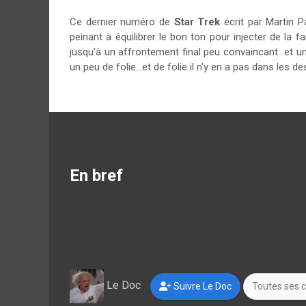
Ce dernier numéro de
Star Trek
écrit par Martin Pa
peinant à équilibrer le bon ton pour injecter de la
jusqu'à un affrontement final peu convaincant...et 
un peu de folie...et de folie il n'y en a pas dans les 
En bref
Le Doc
Suivre Le Doc
Toutes ses c