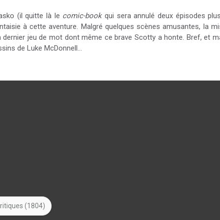
sko (il quitte là le
comic-book
qui sera annulé deux épisodes plus
 fantaisie à cette aventure. Malgré quelques scènes amusantes, la m
un dernier jeu de mot dont même ce brave Scotty a honte. Bref, et m
dessins de Luke McDonnell...
ritiques (1804)