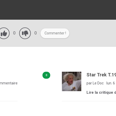
0
0
Commenter !
Star Trek T.1
8
mmentaire
par Le Doc
lun. 6
Lire la critique