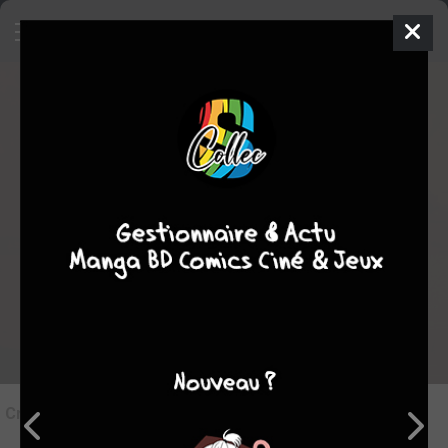
9
Critique de
Ketsudan
par
ginevra
le dim. 7 juin 2026
STAFF
Rédiger une critique
Critique de
Ketsudan