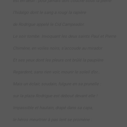
est en deuil : pour jamais dort couché sous la pierre
l’hidalgo dont le sang a rougi la rapière
de Rodrigue appelé le Cid Campeador.
Le soir tombe. Invoquant les deux saints Paul et Pierre
Chimène, en voiles noirs, s’accoude au mirador
Et ses yeux dont les pleurs ont brûlé la paupière
Regardent, sans rien voir, mourir le soleil d’or…
Mais un éclair, soudain, fulgure en sa prunelle :
sur la plaza Rodrigue est debout devant elle !
Impassible et hautain, drapé dans sa capa,
le héros meurtrier à pas lent se promène :