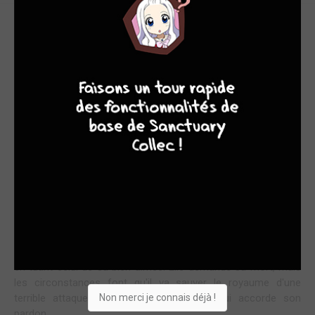
UNE SUPERBE TRANSPOSITION DU CID DANS LE
JAPON DU MOYENÂGE
9
8
9
8
Les auteurs ont osé la transposition de la pièce de Corneille
Le Cid
dans un contexte moyenâgeux japonais. Il y a des
parties entières de la pièce qui ont été adaptées avec l'usage
de nom japonais. Cela m'a bien rajeunie car j'avais étudié la
pièce au collège en 5e ou 4e… avec, évidemment, le fait
d'apprendre par cœur soit la tirade de Don Diègue, soit les
stances de Rodrigue (qui ont disparu ici).
Je résume rapidement l'intrigue : Natsumé aime Harumi, mais
un différend oppose leurs pères. Le vieux Fuyusaru est
devenu trop faible pour se venger seul de l'affront d'Akitora.
L'honneur impose donc au jeune homme de venger son père
en tuant celui de sa bien-aimée. Elle demande sa mort, mais
les circonstances font qu'il va sauver le royaume d'une
Non merci je connais déjà !
terrible attaque de démons. Le shogun lui accorde son
pardon.