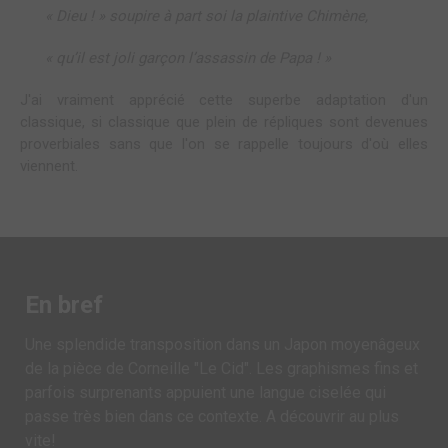
« Dieu ! » soupire à part soi la plaintive Chimène,
« qu’il est joli garçon l’assassin de Papa ! »
J'ai vraiment apprécié cette superbe adaptation d'un
classique, si classique que plein de répliques sont devenues
proverbiales sans que l'on se rappelle toujours d'où elles
viennent.
En bref
Une splendide transposition dans un Japon moyenâgeux
de la pièce de Corneille "Le Cid". Les graphismes fins et
parfois surprenants appuient une langue ciselée qui
passe très bien dans ce contexte. A découvrir au plus
vite!