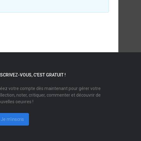
NSCRIVEZ-VOUS, C'EST GRATUIT !
éez votre compte dès maintenant pour gérer votre
llection, noter, critiquer, commenter et découvrir de
uvelles oeuvres !
Je m'inscris