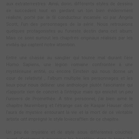
aux extraterrestres. Ainsi, donc, différents styles de dessins
se succèdent tout en gardant un ton bien évidemment
réaliste, porté par le fil conducteur incarnée ici par Angela
Scott, l'un des personnages de la série. Nous retrouvons
quelques protagonistes au funeste destin dans cet album.
Mais ce sont surtout les chapitres originaux réalisés par les
invités qui captent notre attention.
Entre une chasse au sanglier qui tourne mal diurant l'ère
Homo Sapiens, une légion romaine confrontée à une
mystérieuse entité, ou encore Einstein qui nous donne un
cour de relativité , l'album multiplie les personnages et les
lieux pour nous délivrer une anthologie plutôt fascinante qui
n'apporte rien de concret à l'intrigue mais qui enrichit un peu
l'univers de Prométhée. A titre personnel, j'ai bien aimé le
chapitre Nuremberg et l'étrange cas de Kaspar Hauser dont
l'aura de mystère entourant la vie et la mort de ce véritable
artiste ont imprégné le style lovecraftien de ce chapitre.
Un peu de mystère et de style sous différentes couches
avant d'entamer à nouveaux les hostilités dans le tome 14.