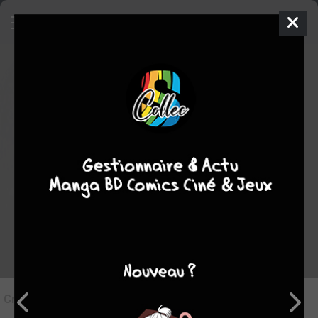
7
Critique de
Prométhée #13
par
MassLunar
le jeu. 18 juin 2026
STAFF
Rédiger une critique
Critique de
Prométhée #13