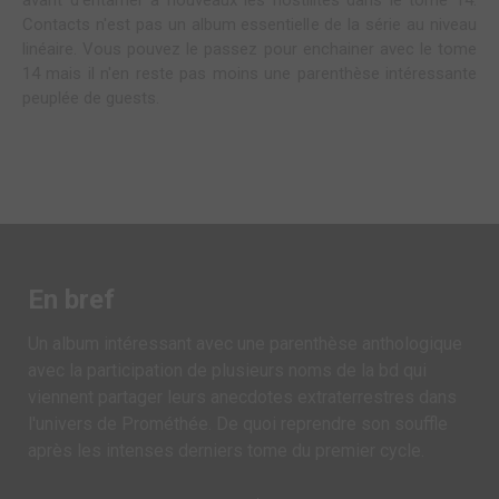
Contacts n'est pas un album essentielle de la série au niveau
linéaire. Vous pouvez le passez pour enchainer avec le tome
14 mais il n'en reste pas moins une parenthèse intéressante
peuplée de guests.
En bref
Un album intéressant avec une parenthèse anthologique
avec la participation de plusieurs noms de la bd qui
viennent partager leurs anecdotes extraterrestres dans
l'univers de Prométhée. De quoi reprendre son souffle
après les intenses derniers tome du premier cycle.