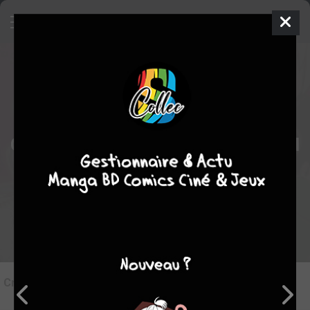
0
Critique de
Highschool of The Head
par
KiruaHiei
le jeu. 10 oct. 2013
Rédiger une critique
Critique de
Highschool of The Head