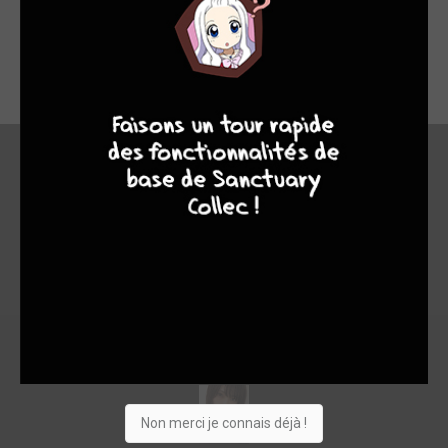
Le tome 1 de Highschool of The Head est prévu pour le jeudi
1 janvier 1970. Oh, ça va,on a le temps ^^
9
8
9
8
En bref
0
Non merci je connais déjà !