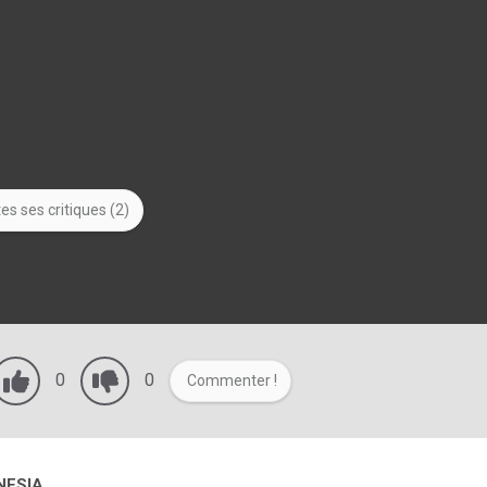
es ses critiques (2)
0
0
Commenter !
NESIA