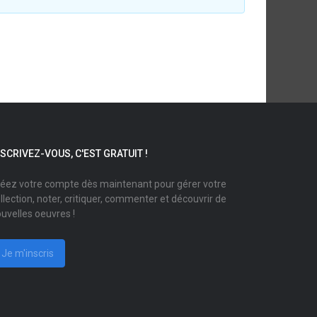
NSCRIVEZ-VOUS, C'EST GRATUIT !
éez votre compte dès maintenant pour gérer votre
llection, noter, critiquer, commenter et découvrir de
uvelles oeuvres !
Je m'inscris