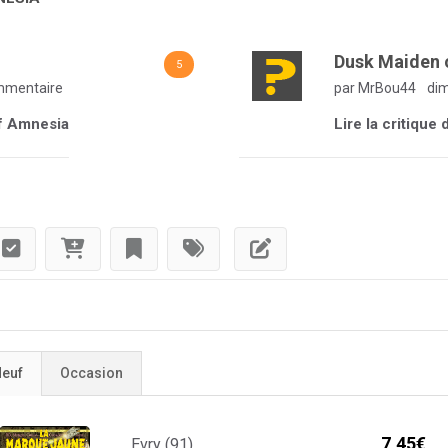
Dusk Maiden 
5
mmentaire
par MrBou44
dim
of Amnesia
Lire la critiqu
euf
Occasion
7,45€
Evry (91)