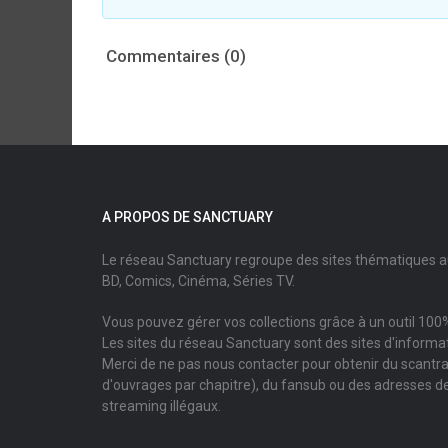
Commentaires (0)
A PROPOS DE SANCTUARY
Le réseau Sanctuary regroupe des sites thématiques 
BD, Comics, Cinéma, Séries TV.
Vous pouvez gérer vos collections grâce à un outil 100%
Les sites du réseau Sanctuary sont des sites d'informati
Merci de ne pas nous contacter pour obtenir du scantr
d'ouvrages par chapitre), du fansub ou des adresses de
streaming illégaux.