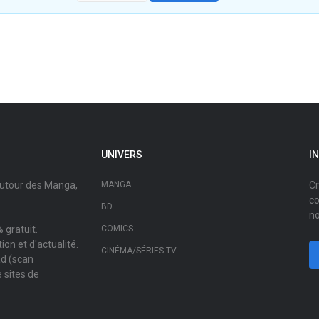
UNIVERS
I
autour des Manga,
MANGA
Cr
co
BD
no
 gratuit.
COMICS
on et d'actualité.
CINÉMA/SÉRIES TV
ad (scan
 sites de