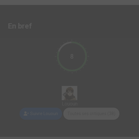
En bref
8
Lououn
Suivre Lououn
Toutes ses critiques (38)