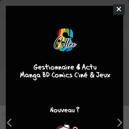
8
Critique de
Sword Art Online
par
Lououn
le ven. 5 déc. 2014
Rédiger une critique
Critique de
Sword Art Online