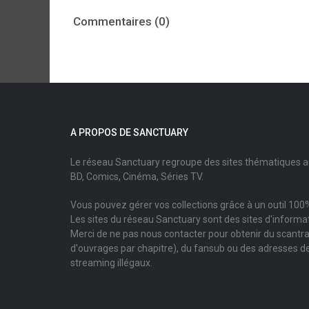
Commentaires (0)
A PROPOS DE SANCTUARY
Le réseau Sanctuary regroupe des sites thématiques 
BD, Comics, Cinéma, Séries TV.
Vous pouvez gérer vos collections grâce à un outil 100%
Les sites du réseau Sanctuary sont des sites d'informati
Merci de ne pas nous contacter pour obtenir du scantr
d'ouvrages par chapitre), du fansub ou des adresses de
streaming illégaux.