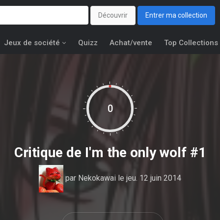
Découvrir
Entrer ma collection
Jeux de société
Quizz
Achat/vente
Top Collections
0
Critique de
I'm the only wolf #1
par
Nekokawai
le jeu. 12 juin 2014