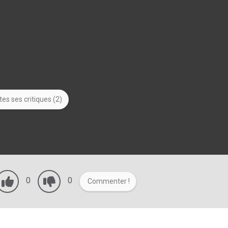
es ses critiques (2)
0
0
Commenter !