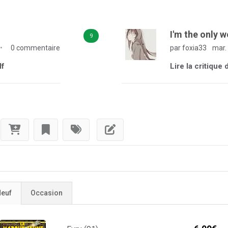
I'm the only w
9
0 commentaire
par foxia33
mar. 
lf
Lire la critique 
euf
Occasion