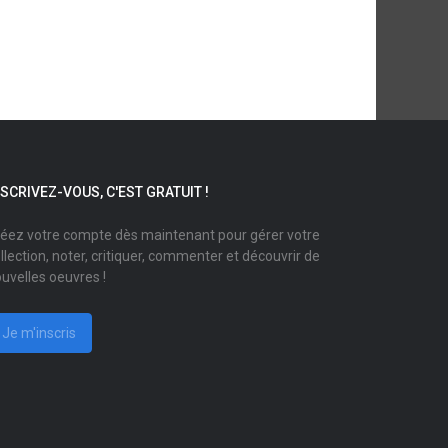
NSCRIVEZ-VOUS, C'EST GRATUIT !
éez votre compte dès maintenant pour gérer votre
llection, noter, critiquer, commenter et découvrir de
uvelles oeuvres !
Je m'inscris