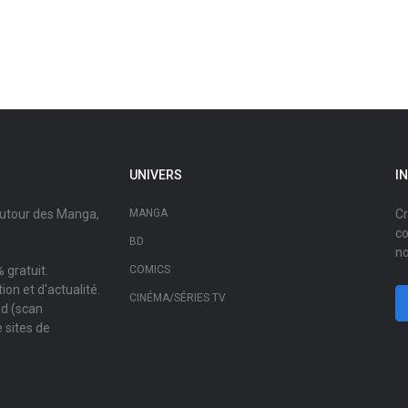
UNIVERS
I
autour des Manga,
MANGA
Cr
co
BD
no
 gratuit.
COMICS
on et d'actualité.
CINÉMA/SÉRIES TV
ad (scan
 sites de