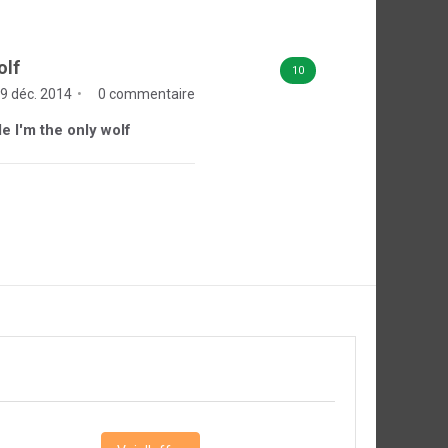
olf
10
9 déc. 2014
0 commentaire
de I'm the only wolf