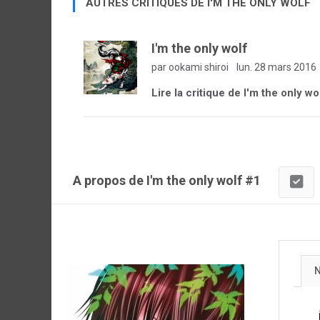
AUTRES CRITIQUES DE I'M THE ONLY WOLF
I'm the only wolf
par ookami shiroi
lun. 28 mars 2016
Lire la critique de I'm the only wo
A propos de I'm the only wolf #1
N