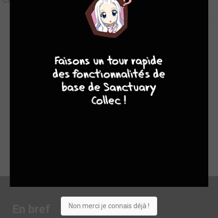
Critique de
Collection des films Mazinger Z
9
8
9
8
Édition plus que correcte de la part d'AB pour une fois. Points
positifs: - Très belle image pour des films aussi vieux. - La
VOST présente. Pas besoin d'aller se plaindre à l'éditeur cette
fois-ci. - Son de bonne qualité. Points négatifs: - Pas de
bonus. - Les films de Grendizer ( Goldorak contre Great
Mazinger et Goldorak, Getter Robot G, Great Mazinger contre
le dragonosaure) qui ont eu droit à un nouveau doublage. Je
n'ai pas regardé les autres en VF, mais là c'est une véritable
catastrophe de perdre le doublage français d'origine dont la
voix emblématique de Daniel Gall. A regarder uniquement en
VOST pour moi.
Non merci je connais déjà !
En bref