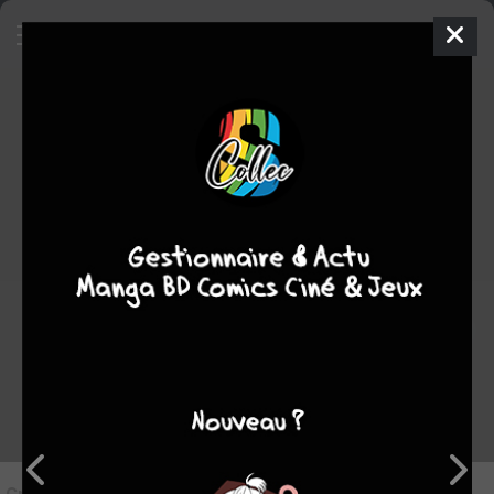
7
Critique de
Collection des films
Mazinger Z
par
Highla
le ven. 25 sept. 2015
Rédiger une critique