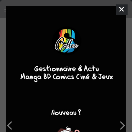
SA COLLECTION
2454
1098
manga
BD
214
1
comics
films/séries