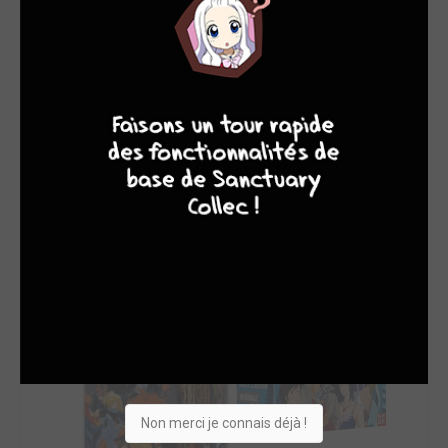
SON TOP 5
Manga
BD
Comics
Films/séries
7
8
8
10
Non merci je connais déjà !