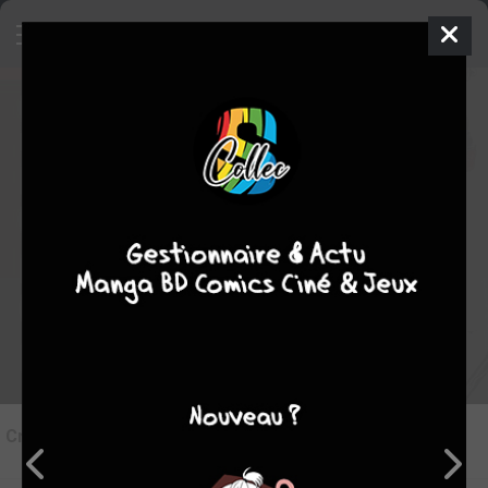
7
Critique de
Enfer & Paradis #1
par
Miwhak
le lun. 26 déc. 2016
Rédiger une critique
Critique de
Enfer & Paradis #1