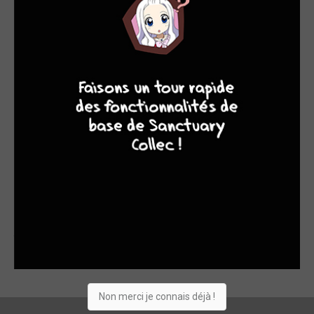
Si vous aimez les mangas de type baston/meuf à poil/bourrin
vous allez être servi ! Si en plus vous êtes en mode on s'en
9
8
9
8
bats les steaks si le scénario casse pas des briques parce
que t'façon Naruto et Bleach font pas mieux, et ce qu'on veut
c'est de la castagne, des mecs viriles qui foutent sur la
tronche, vous allez être doublement servis ! Perso, j'ai adoré
cette série. Par contre, je vous conseille plutôt les volumes
simples (si vous êtes déter, parce que certains sont très durs
à trouver 18,20 et 22 notamment). Les volumes simples ont
TOUS, une sorte de mini poster magnifique ainsi que 4 pages
couleurs. Les doubles volumes ont généralement la même
quantité de colle que les volumes simples alors ça pète vite.
ça prend autant de place (ou un peu moins) et tu perds une
jaquette. En temps que collectionneur, je préfère les simples
volumes. En plus tu peux te la péter si tu les as tous parce
qu'ils sont assez rare. (en vrai c'est un léger détail xD)
Non merci je connais déjà !