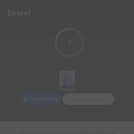
En bref
7
Miwhak
Suivre Miwhak
Toutes ses critiques (1)